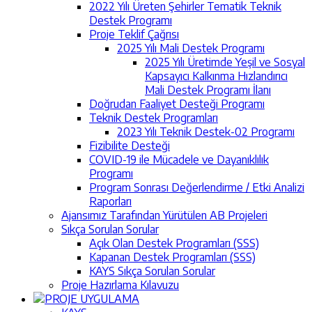
2022 Yılı Üreten Şehirler Tematik Teknik
Destek Programı
Proje Teklif Çağrısı
2025 Yılı Mali Destek Programı
2025 Yılı Üretimde Yeşil ve Sosyal
Kapsayıcı Kalkınma Hızlandırıcı
Mali Destek Programı İlanı
Doğrudan Faaliyet Desteği Programı
Teknik Destek Programları
2023 Yılı Teknik Destek-02 Programı
Fizibilite Desteği
COVID-19 ile Mücadele ve Dayanıklılık
Programı
Program Sonrası Değerlendirme / Etki Analizi
Raporları
Ajansımız Tarafından Yürütülen AB Projeleri
Sıkça Sorulan Sorular
Açık Olan Destek Programları (SSS)
Kapanan Destek Programları (SSS)
KAYS Sıkça Sorulan Sorular
Proje Hazırlama Kılavuzu
PROJE UYGULAMA