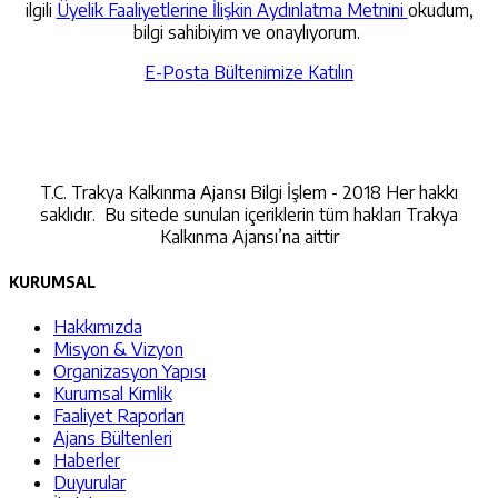
ilgili
Üyelik Faaliyetlerine İlişkin Aydınlatma Metnini
okudum,
bilgi sahibiyim ve onaylıyorum.
E-Posta Bültenimize Katılın
İletişime Geçin
T.C. Trakya Kalkınma Ajansı Bilgi İşlem - 2018 Her hakkı
saklıdır. Bu sitede sunulan içeriklerin tüm hakları Trakya
Kalkınma Ajansı’na aittir
KURUMSAL
Hakkımızda
Misyon & Vizyon
Organizasyon Yapısı
Kurumsal Kimlik
Faaliyet Raporları
Ajans Bültenleri
Haberler
Duyurular