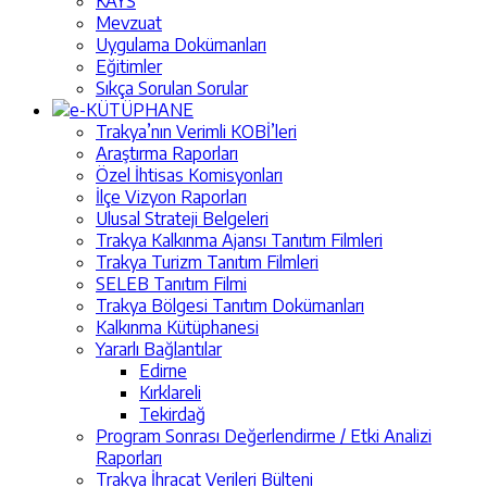
KAYS
Mevzuat
Uygulama Dokümanları
Eğitimler
Sıkça Sorulan Sorular
e-KÜTÜPHANE
Trakya’nın Verimli KOBİ’leri
Araştırma Raporları
Özel İhtisas Komisyonları
İlçe Vizyon Raporları
Ulusal Strateji Belgeleri
Trakya Kalkınma Ajansı Tanıtım Filmleri
Trakya Turizm Tanıtım Filmleri
SELEB Tanıtım Filmi
Trakya Bölgesi Tanıtım Dokümanları
Kalkınma Kütüphanesi
Yararlı Bağlantılar
Edirne
Kırklareli
Tekirdağ
Program Sonrası Değerlendirme / Etki Analizi
Raporları
Trakya İhracat Verileri Bülteni