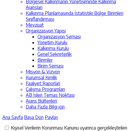
Bölgesel Kalkınmanın Yönetişiminde Kalkınma
Ajansları
Kalkınma Planlamasında İstatistiki Bölge Birimleri
Sınıflandırması
Mevzuat
Organizasyon Yapısı
Organizasyon Şeması
Yönetim Kurulu
Kalkınma Kurulu
Genel Sekreterlik
Birimler
Birim Şeması
Misyon & Vizyon
Kurumsal Kimlik
Faaliyet Raporları
Çalışma Programları
AB İşleri Temas Noktası
Ajans Bültenleri
Daha Fazla Bilgi için
Ana Sayfa
Başa Dön
Paylaş
Kişisel Verilerin Korunması Kanunu uyarınca gerçekleştirilen