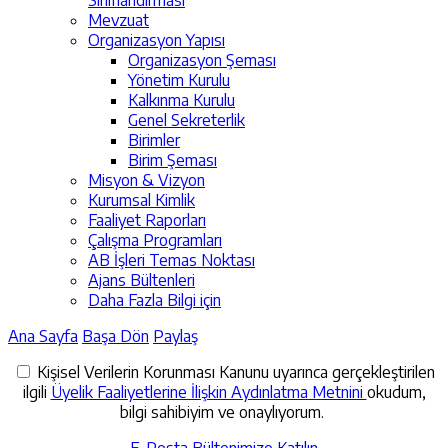
Mevzuat
Organizasyon Yapısı
Organizasyon Şeması
Yönetim Kurulu
Kalkınma Kurulu
Genel Sekreterlik
Birimler
Birim Şeması
Misyon & Vizyon
Kurumsal Kimlik
Faaliyet Raporları
Çalışma Programları
AB İşleri Temas Noktası
Ajans Bültenleri
Daha Fazla Bilgi için
Ana Sayfa
Başa Dön
Paylaş
Kişisel Verilerin Korunması Kanunu uyarınca gerçekleştirilen
ilgili
Üyelik Faaliyetlerine İlişkin Aydınlatma Metnini
okudum,
bilgi sahibiyim ve onaylıyorum.
E-Posta Bültenimize Katılın