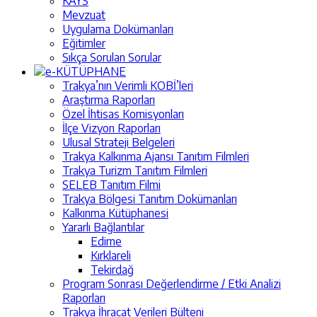
KAYS
Mevzuat
Uygulama Dokümanları
Eğitimler
Sıkça Sorulan Sorular
e-KÜTÜPHANE
Trakya’nın Verimli KOBİ’leri
Araştırma Raporları
Özel İhtisas Komisyonları
İlçe Vizyon Raporları
Ulusal Strateji Belgeleri
Trakya Kalkınma Ajansı Tanıtım Filmleri
Trakya Turizm Tanıtım Filmleri
SELEB Tanıtım Filmi
Trakya Bölgesi Tanıtım Dokümanları
Kalkınma Kütüphanesi
Yararlı Bağlantılar
Edirne
Kırklareli
Tekirdağ
Program Sonrası Değerlendirme / Etki Analizi
Raporları
Trakya İhracat Verileri Bülteni