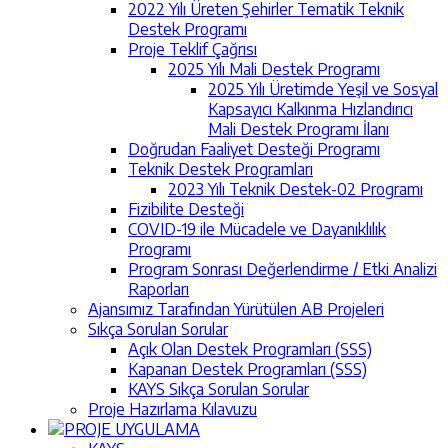
2022 Yılı Üreten Şehirler Tematik Teknik
Destek Programı
Proje Teklif Çağrısı
2025 Yılı Mali Destek Programı
2025 Yılı Üretimde Yeşil ve Sosyal
Kapsayıcı Kalkınma Hızlandırıcı
Mali Destek Programı İlanı
Doğrudan Faaliyet Desteği Programı
Teknik Destek Programları
2023 Yılı Teknik Destek-02 Programı
Fizibilite Desteği
COVID-19 ile Mücadele ve Dayanıklılık
Programı
Program Sonrası Değerlendirme / Etki Analizi
Raporları
Ajansımız Tarafından Yürütülen AB Projeleri
Sıkça Sorulan Sorular
Açık Olan Destek Programları (SSS)
Kapanan Destek Programları (SSS)
KAYS Sıkça Sorulan Sorular
Proje Hazırlama Kılavuzu
PROJE UYGULAMA