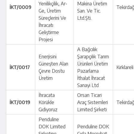
Yenilikçilik, Ar-
Makina Üretim
İKT/0009
Tekirda
Ge, Üretim
San. Ve Tic.
Süreçlerini Ve
Ltd.Şti.
İhracatı
Geliştirme
Projesi
A Bağcılık
Enerjisini
Şarapçılık Tarım
Güneşten Alan
Ürünleri Üretim
İKT/0017
Kırklareli
Çevre Dostu
Pazarlama
Üretim
İthalat İhracat
Sanayi Ltd
İhracata
Orsan Ticari
İKT/0019
Körükle
Araç Sistemleri
Tekirda
Gidiyoruz
Limited Şirketi
Penduline
DOK Limited
Penduline DOK
Şirketine
Gıda Meşrubat