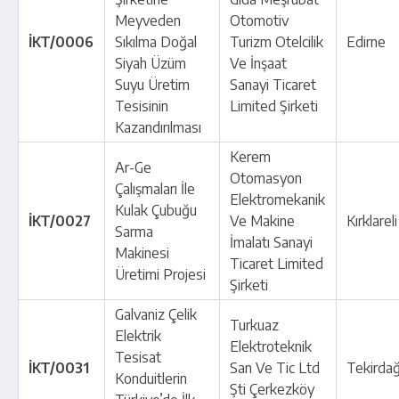
Meyveden
Otomotiv
İKT/0006
Sıkılma Doğal
Turizm Otelcilik
Edirne
Siyah Üzüm
Ve İnşaat
Suyu Üretim
Sanayi Ticaret
Tesisinin
Limited Şirketi
Kazandırılması
Kerem
Ar-Ge
Otomasyon
Çalışmaları İle
Elektromekanik
Kulak Çubuğu
İKT/0027
Ve Makine
Kırklareli
Sarma
İmalatı Sanayi
Makinesi
Ticaret Limited
Üretimi Projesi
Şirketi
Galvaniz Çelik
Turkuaz
Elektrik
Elektroteknik
Tesisat
İKT/0031
San Ve Tic Ltd
Tekirda
Konduitlerin
Şti Çerkezköy