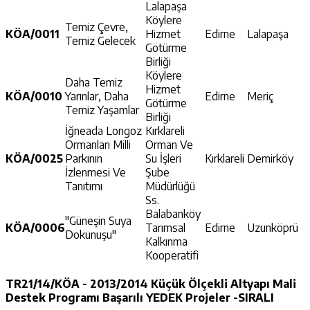
Lalapaşa
Köylere
Temiz Çevre,
KÖA/0011
Hizmet
Edirne
Lalapaşa
Temiz Gelecek
Götürme
Birliği
Köylere
Daha Temiz
Hizmet
KÖA/0010
Yarınlar, Daha
Edirne
Meriç
Götürme
Temiz Yaşamlar
Birliği
İğneada Longoz
Kırklareli
Ormanları Milli
Orman Ve
KÖA/0025
Parkının
Su İşleri
Kırklareli
Demirköy
İzlenmesi Ve
Şube
Tanıtımı
Müdürlüğü
Ss.
Balabanköy
"Güneşin Suya
KÖA/0006
Tarımsal
Edirne
Uzunköprü
Dokunuşu"
Kalkınma
Kooperatifi
TR21/14/KÖA - 2013/2014 Küçük Ölçekli Altyapı Mali
Destek Programı Başarılı YEDEK Projeler -SIRALI