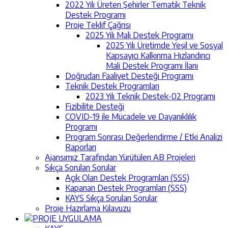
2022 Yılı Üreten Şehirler Tematik Teknik
Destek Programı
Proje Teklif Çağrısı
2025 Yılı Mali Destek Programı
2025 Yılı Üretimde Yeşil ve Sosyal
Kapsayıcı Kalkınma Hızlandırıcı
Mali Destek Programı İlanı
Doğrudan Faaliyet Desteği Programı
Teknik Destek Programları
2023 Yılı Teknik Destek-02 Programı
Fizibilite Desteği
COVID-19 ile Mücadele ve Dayanıklılık
Programı
Program Sonrası Değerlendirme / Etki Analizi
Raporları
Ajansımız Tarafından Yürütülen AB Projeleri
Sıkça Sorulan Sorular
Açık Olan Destek Programları (SSS)
Kapanan Destek Programları (SSS)
KAYS Sıkça Sorulan Sorular
Proje Hazırlama Kılavuzu
PROJE UYGULAMA