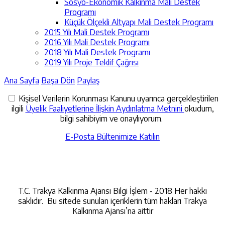
Sosyo-Ekonomik Kalkınma Mali Destek
Programı
Küçük Ölçekli Altyapı Mali Destek Programı
2015 Yılı Mali Destek Programı
2016 Yılı Mali Destek Programı
2018 Yılı Mali Destek Programı
2019 Yılı Proje Teklif Çağrısı
Ana Sayfa
Başa Dön
Paylaş
Kişisel Verilerin Korunması Kanunu uyarınca gerçekleştirilen
ilgili
Üyelik Faaliyetlerine İlişkin Aydınlatma Metnini
okudum,
bilgi sahibiyim ve onaylıyorum.
E-Posta Bültenimize Katılın
İletişime Geçin
T.C. Trakya Kalkınma Ajansı Bilgi İşlem - 2018 Her hakkı
saklıdır. Bu sitede sunulan içeriklerin tüm hakları Trakya
Kalkınma Ajansı’na aittir