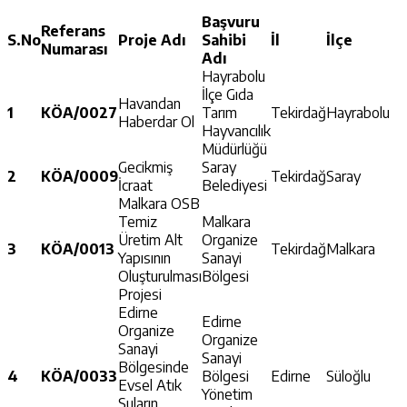
Başvuru
Referans
S.No
Proje Adı
Sahibi
İl
İlçe
Numarası
Adı
Hayrabolu
İlçe Gıda
Havandan
1
KÖA/0027
Tarım
Tekirdağ
Hayrabolu
Haberdar Ol
Hayvancılık
Müdürlüğü
Gecikmiş
Saray
2
KÖA/0009
Tekirdağ
Saray
İcraat
Belediyesi
Malkara OSB
Temiz
Malkara
Üretim Alt
Organize
3
KÖA/0013
Tekirdağ
Malkara
Yapısının
Sanayi
Oluşturulması
Bölgesi
Projesi
Edirne
Edirne
Organize
Organize
Sanayi
Sanayi
Bölgesinde
4
KÖA/0033
Bölgesi
Edirne
Süloğlu
Evsel Atık
Yönetim
Suların