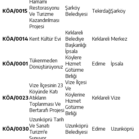
Hamamı
Restorasyonu
Şarköy
KÖA/0015
Tekirdağ
Şarköy
Ve Turizme
Belediyesi
Kazandırılması
Projesi
Kırklareli
KÖA/0014
Kent Kültür Evi
Belediye
Kırklareli
Merkez
Başkanlığı
İpsala
Köylere
Tükenmeden
KÖA/0001
Hizmet
Edirne
İpsala
Dönüştürüyoruz
Götürme
Birliği
Vize İlçesi
Vize İlçesinin 23
Ve
Köyünde Katı
Köylerine
KÖA/0023
Atıkların
Kırklareli
Vize
Hizmet
Toplanması Ve
Götürme
Bertarafı Projesi
Birliği
Uzunköprü Tarih
Ve Sanatı
Uzunköprü
KÖA/0030
Edirne
Uzunköprü
Turizm'e
Belediyesi
Sunuyor