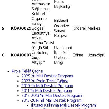
Kurulu
Arıtmasının
Başkanlığı
Sağlanması
Kırklareli
Organize
Kırklareli
Sanayi
Organize
5
KÖA/0029
Bölgesi
Kırklareli
Merkez
Sanayi
Endüstriyel
Bölgesi
Atıksu
Arıtma Tesisi
"Güçlü Süt
Uzunköprü
Üreticileri,
İlçesi Süt
6
KÖA/0007
Edirne
Uzunköprü
Güçlü
Üreticileri
Altyapı"
Birliği
Proje Teklif Çağrısı
2025 Yılı Mali Destek Programı
2023 Yılı Proje Teklif Çağrısı
2010 Yılı Mali Destek Programı
2011 Yılı Mali Destek Programı
2012-2013 Yılı Mali Destek Programı
2013-2014 Yılı Mali Destek Programı
İktisadi Kalkınma Mali Destek Programı