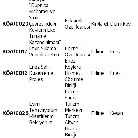
“Dupnisa
Mağarası Ve
Yakın
Kırklareli İl
KÖA/0020
Çevresindeki
Kırklareli
Demirköy
Özel İdaresi
Köylerin Eko-
Turizme
Kazandırılması”
Etkin Sulama
Edirne İl
KÖA/0017
Edirne
Enez
Verimli Üretim
Özel İdaresi
Enez
Enez Sahil
Köylere
KÖA/0012
Düzenleme
Hizmet
Edirne
Enez
Projesi
Götürme
Birliği
Edirne
Saros
Evimi
Turizm
Temizliyorum
Merkezi
KÖA/0028
Edirne
Keşan
Misafirlerimi
Turizm
Bekliyorum
Altyapı
Hizmet
Birliği