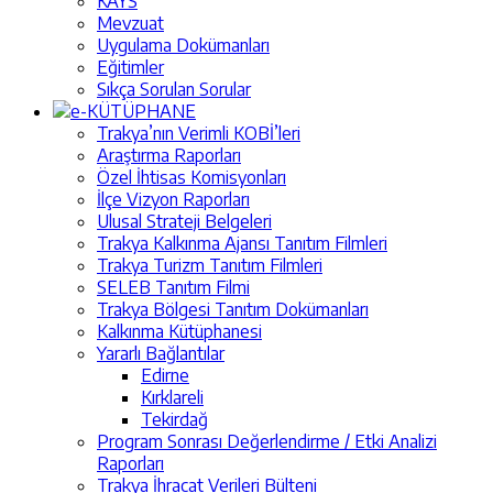
KAYS
Mevzuat
Uygulama Dokümanları
Eğitimler
Sıkça Sorulan Sorular
e-KÜTÜPHANE
Trakya’nın Verimli KOBİ’leri
Araştırma Raporları
Özel İhtisas Komisyonları
İlçe Vizyon Raporları
Ulusal Strateji Belgeleri
Trakya Kalkınma Ajansı Tanıtım Filmleri
Trakya Turizm Tanıtım Filmleri
SELEB Tanıtım Filmi
Trakya Bölgesi Tanıtım Dokümanları
Kalkınma Kütüphanesi
Yararlı Bağlantılar
Edirne
Kırklareli
Tekirdağ
Program Sonrası Değerlendirme / Etki Analizi
Raporları
Trakya İhracat Verileri Bülteni