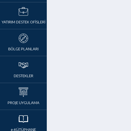
YATIRIM DESTEK OFİSLERİ
BÖLGE PLANLARI
DESTEKLER
PROJE UYGULAMA
e-KÜTÜPHANE