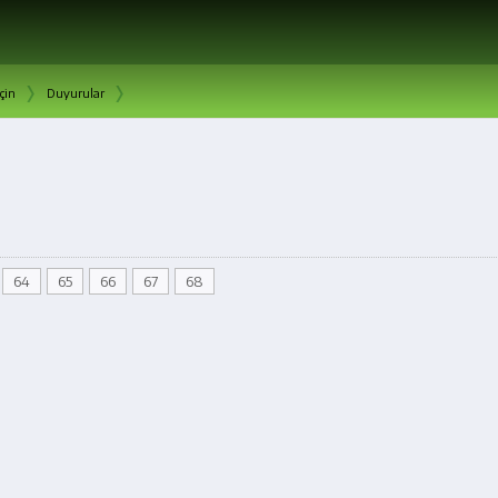
›
›
çin
Duyurular
64
65
66
67
68