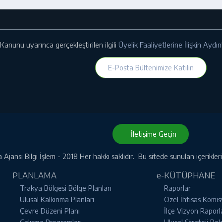
Kanunu uyarınca gerçekleştirilen ilgili
Üyelik Faaliyetlerine İlişkin Ayd
E-Posta Bültenimize Katılın
İletişime Geçin
Ajansı Bilgi İşlem - 2018 Her hakkı saklıdır. Bu sitede sunulan içerikle
PLANLAMA
e-KÜTÜPHANE
Trakya Bölgesi Bölge Planları
Raporlar
Ulusal Kalkınma Planları
Özel İhtisas Komis
Çevre Düzeni Planı
İlçe Vizyon Raporl