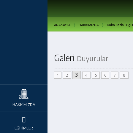
›
›
ANA SAYFA
HAKKIMIZDA
Daha Fazla Bilgi i
Galeri
Duyurular
3
1
2
4
5
6
7
8
HAKKIMIZDA
EĞİTİMLER