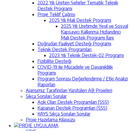
2022 Yılı Üreten Şehirler Tematik Teknik
Destek Programı
Proje Teklif Çağrısı
2025 Yılı Mali Destek Programı
2025 Yılı Üretimde Yeşil ve Sosyal
Kapsayıcı Kalkınma Hızlandırıcı
Mali Destek Programı İlanı
Doğrudan Faaliyet Desteği Programı
Teknik Destek Programları
2023 Yılı Teknik Destek-02 Programı
Fizibilite Desteği
COVID-19 ile Mücadele ve Dayanıklılık
Programı
Program Sonrası Değerlendirme / Etki Analizi
Raporları
Ajansımız Tarafından Yürütülen AB Projeleri
Sıkça Sorulan Sorular
Açık Olan Destek Programları (SSS)
Kapanan Destek Programları (SSS)
KAYS Sıkça Sorulan Sorular
Proje Hazırlama Kılavuzu
PROJE UYGULAMA