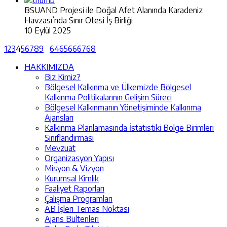
BSUAND Projesi ile Doğal Afet Alanında Karadeniz
Havzası’nda Sınır Ötesi İş Birliği
10 Eylül 2025
1
2
3
4
5
6
7
8
9
64
65
66
67
68
HAKKIMIZDA
Biz Kimiz?
Bölgesel Kalkınma ve Ülkemizde Bölgesel
Kalkınma Politikalarının Gelişim Süreci
Bölgesel Kalkınmanın Yönetişiminde Kalkınma
Ajansları
Kalkınma Planlamasında İstatistiki Bölge Birimleri
Sınıflandırması
Mevzuat
Organizasyon Yapısı
Misyon & Vizyon
Kurumsal Kimlik
Faaliyet Raporları
Çalışma Programları
AB İşleri Temas Noktası
Ajans Bültenleri