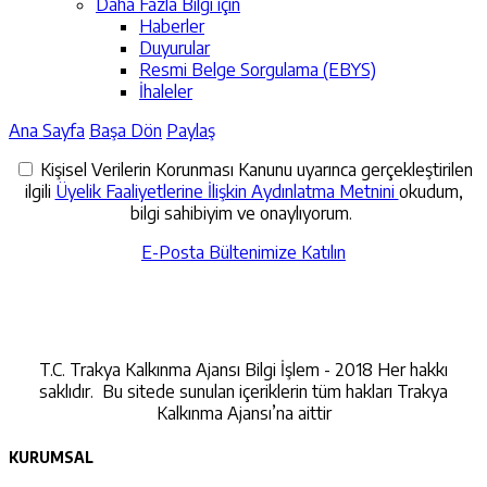
Daha Fazla Bilgi için
Haberler
Duyurular
Resmi Belge Sorgulama (EBYS)
İhaleler
Ana Sayfa
Başa Dön
Paylaş
Kişisel Verilerin Korunması Kanunu uyarınca gerçekleştirilen
ilgili
Üyelik Faaliyetlerine İlişkin Aydınlatma Metnini
okudum,
bilgi sahibiyim ve onaylıyorum.
E-Posta Bültenimize Katılın
İletişime Geçin
T.C. Trakya Kalkınma Ajansı Bilgi İşlem - 2018 Her hakkı
saklıdır. Bu sitede sunulan içeriklerin tüm hakları Trakya
Kalkınma Ajansı’na aittir
KURUMSAL