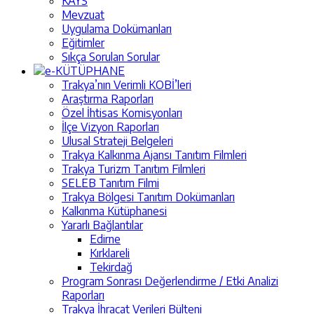
KAYS
Mevzuat
Uygulama Dokümanları
Eğitimler
Sıkça Sorulan Sorular
e-KÜTÜPHANE
Trakya’nın Verimli KOBİ’leri
Araştırma Raporları
Özel İhtisas Komisyonları
İlçe Vizyon Raporları
Ulusal Strateji Belgeleri
Trakya Kalkınma Ajansı Tanıtım Filmleri
Trakya Turizm Tanıtım Filmleri
SELEB Tanıtım Filmi
Trakya Bölgesi Tanıtım Dokümanları
Kalkınma Kütüphanesi
Yararlı Bağlantılar
Edirne
Kırklareli
Tekirdağ
Program Sonrası Değerlendirme / Etki Analizi
Raporları
Trakya İhracat Verileri Bülteni