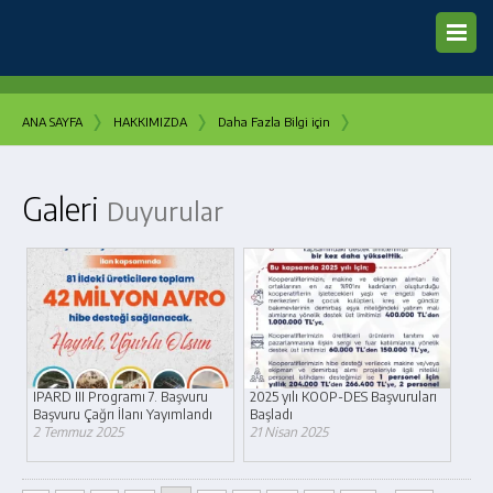
›
›
›
ANA SAYFA
HAKKIMIZDA
Daha Fazla Bilgi için
Galeri
Duyurular
IPARD III Programı 7. Başvuru
2025 yılı KOOP-DES Başvuruları
Başvuru Çağrı İlanı Yayımlandı
Başladı
2 Temmuz 2025
21 Nisan 2025