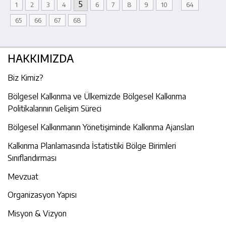
5
1
2
3
4
6
7
8
9
10
64
65
66
67
68
HAKKIMIZDA
Biz Kimiz?
Bölgesel Kalkınma ve Ülkemizde Bölgesel Kalkınma
Politikalarının Gelişim Süreci
Bölgesel Kalkınmanın Yönetişiminde Kalkınma Ajansları
Kalkınma Planlamasında İstatistiki Bölge Birimleri
Sınıflandırması
Mevzuat
Organizasyon Yapısı
Misyon & Vizyon