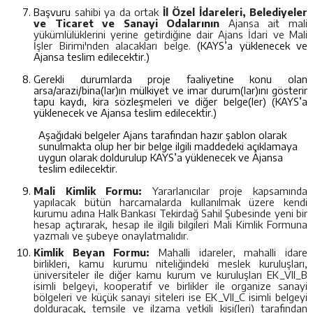
Ba
ş
v
u
r
u
sahibi ya da ortak
İl Özel İdareleri, Belediyeler
ve Ticaret ve Sanayi Odalarının
Ajansa ait mali
yükümlülüklerini yerine getirdiğine dair Ajans İdari ve Mali
İşler Birimi'nden alacakları belge.
(KAYS’a yüklenecek ve
Ajansa teslim edilecektir.)
Gerekli durumlarda proje faaliyetine konu olan
arsa/arazi/bina(lar)ın mülkiyet ve imar durum(lar)ını gösterir
tapu kaydı, kira sözleşmeleri ve diğer belge(ler)
(KAYS’a
yüklenecek ve Ajansa teslim edilecektir.)
Aşağıdaki belgeler Ajans tarafından hazır şablon olarak
sunulmakta olup her bir belge ilgili maddedeki açıklamaya
uygun olarak doldurulup KAYS’a yüklenecek ve Ajansa
teslim edilecektir.
Mali Kimlik Formu:
Yararlanıcılar proje kapsamında
yapılacak bütün harcamalarda kullanılmak üzere kendi
kurumu adına Halk Bankası Tekirdağ Sahil Şubesinde yeni bir
hesap açtırarak, hesap ile ilgili bilgileri Mali Kimlik Formuna
yazmalı ve şubeye onaylatmalıdır.
Kimlik Beyan Formu:
Mahalli idareler, mahalli idare
birlikleri, kamu kurumu niteliğindeki meslek kuruluşları,
üniversiteler ile diğer kamu kurum ve kuruluşları EK_VII_B
isimli belgeyi, kooperatif ve birlikler ile organize sanayi
bölgeleri ve küçük sanayi siteleri ise EK_VII_C isimli belgeyi
dolduracak, temsile ve ilzama yetkili kişi(leri) tarafından