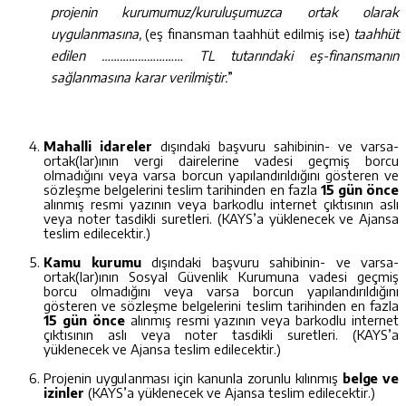
projenin kurumumuz/kuruluşumuzca ortak olarak
uygulanmasına,
(eş finansman taahhüt edilmiş ise)
taahhüt
edilen ……………………… TL tutarındaki eş-finansmanın
sağlanmasına karar verilmiştir.
”
Mahalli idareler
dışındaki başvuru sahibinin- ve varsa-
ortak(lar)ının vergi dairelerine vadesi geçmiş borcu
olmadığını veya varsa borcun yapılandırıldığını gösteren ve
sözleşme belgelerini teslim tarihinden en fazla
15 gün önce
alınmış resmi yazının veya barkodlu internet çıktısının aslı
veya noter tasdikli suretleri. (KAYS’a yüklenecek ve Ajansa
teslim edilecektir.)
Kamu kurumu
dışındaki başvuru sahibinin- ve varsa-
ortak(lar)ının Sosyal Güvenlik Kurumuna vadesi geçmiş
borcu olmadığını veya varsa borcun yapılandırıldığını
gösteren ve sözleşme belgelerini teslim tarihinden en fazla
15 gün önce
alınmış resmi yazının veya barkodlu internet
çıktısının aslı veya noter tasdikli suretleri. (KAYS’a
yüklenecek ve Ajansa teslim edilecektir.)
Pr
o
j
e
n
i
n u
yg
u
l
an
m
a
s
ı
i
ç
i
n
k
anun
l
a
z
o
r
u
n
l
u
k
ı
l
ı
n
m
ı
ş
b
e
l
g
e
v
e
i
z
i
n
l
e
r
(KAYS’a yüklenecek ve Ajansa teslim edilecektir.)