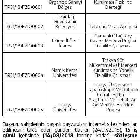
Organize Sanayi
Kurulması Fizibilite
TR21/18/FZD/0001
Bölgesi
Desteği
Tekirdağ
Büyükşehir
TR21/18/FZD/0002
Belediyesi
Tekirdağ Miras Atölyesi
Osmanlı Otağ Köy
Edirne İl Özel
Cazibe Merkezi Projesi
TR21/18/FZD/0003
İdaresi
Fizibilite Çalışması
Trakya Süt
Mükemmeliyet Merkezi
Namık Kemal
Kurulmasına Yönelik
TR21/18/FZD/0004
Üniversitesi
Fizibilite Çalışması
Trakya Üniversitesi
Laparoskopik Ve Robotik
Cerrahi Eğitim -
Araştırma Ve Tetlab Ar-
Trakya
Ge Merkezi Fizibilite
TR21/18/FZD/0005
Üniversitesi
Projesi
Başvuru sahiplerinin, başarılı başvuruların internet sitesinden ilan
edilmesini takip eden günden itibaren (24/07/2018),
15 iş
günü
içerisinde
(14/08/2018
tarihine kadar),
sözleşme