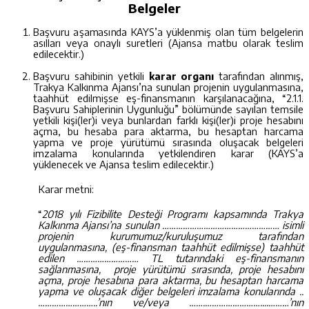
Belgeler
B
a
ş
v
u
r
u a
ş
a
m
a
sı
n
da KAYS’a yüklenmiş olan tüm belgelerin
asılları veya onaylı suretleri (Ajansa matbu olarak teslim
edilecektir.)
Başvuru sahibinin yetkili
karar organı
tarafından alınmış,
Trakya Kalkınma Ajansı’na sunulan projenin uygulanmasına,
taahhüt edilmişse eş-finansmanın karşılanacağına, “2.1.1.
Başvuru Sahiplerinin Uygunluğu” bölümünde sayılan temsile
yetkili kişi(ler)i veya bunlardan farklı kişi(ler)i proje hesabını
açma, bu hesaba para aktarma, bu hesaptan harcama
yapma ve proje yürütümü sırasında oluşacak belgeleri
imzalama konularında yetkilendiren karar (KAYS’a
yüklenecek ve Ajansa teslim edilecektir.)
Karar metni:
“
2018 yılı Fizibilite Desteği Programı kapsamında Trakya
Kalkınma Ajansı’na sunulan …………………………………………… isimli
projenin kurumumuz/kuruluşumuz tarafından
uygulanmasına, (eş-finansman taahhüt edilmişse) taahhüt
edilen ……………………… TL tutarındaki eş-finansmanın
sağlanmasına, proje yürütümü sırasında, proje hesabını
açma, proje hesabına para aktarma, bu hesaptan harcama
yapma ve oluşacak diğer belgeleri imzalama konularında ..
……………………..’nın ve/veya …….……………………....………’nın