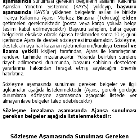
aşamasında
sunulması gereken belgelerin asıllarını Kalkınma
Ajansları Yönetim Sistemine (KAYS) yükleyip,
başvuru
aşamasında
KAYS’a yüklenen belgelerin asılları ile birlikte
Trakya Kalkınma Ajansı Merkez Binasına (Tekirdağ)
elden
getirmeleri gerekmektedir (posta veya kargo yoluyla belge
teslimi kabul edilmeyecektir). Başvuru sahipleri, bahsi geçen
belgelerin eksiksiz olarak Ajansa tesliminden sonra 10 iş günü
içerisinde Ajans ile destek sözleşmesi imzalamalıdır. Sözleşme,
destek almaya hak kazanan işletme/kurum/kuruluşu
temsil ve
ilzama yetkili
kişi(ler) tarafından, Ajans ile kararlaştırılan
randevu tarihinde imzalanacaktır. Yukarıda belirtilen sürelere
riayet edilmemesi durumunda, başvuru sahibinin destekten
yararlanma hakkından feragat etmiş sayılacağını önemle
hatırlatırız.
Sözleşme aşamasında sunulması gereken belgeler ve ilgili
açıklamalar aşağıda listelenmektedir (Ajans, gerekli gördüğü
durumlarda sözleşme aşamasında aşağıdaki listede yer
almayan ilave belgeler talep edebilecektir).
Sözleşme imzalama aşamasında Ajansa sunulması
gereken belgeler aşağıda listelenmektedir:
Sözleşme Aşamasında Sunulması Gereken