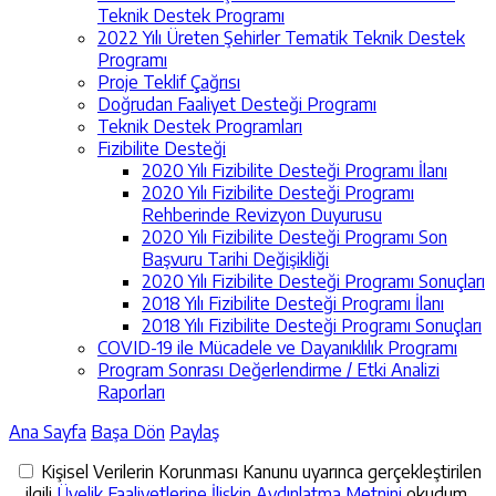
Teknik Destek Programı
2022 Yılı Üreten Şehirler Tematik Teknik Destek
Programı
Proje Teklif Çağrısı
Doğrudan Faaliyet Desteği Programı
Teknik Destek Programları
Fizibilite Desteği
2020 Yılı Fizibilite Desteği Programı İlanı
2020 Yılı Fizibilite Desteği Programı
Rehberinde Revizyon Duyurusu
2020 Yılı Fizibilite Desteği Programı Son
Başvuru Tarihi Değişikliği
2020 Yılı Fizibilite Desteği Programı Sonuçları
2018 Yılı Fizibilite Desteği Programı İlanı
2018 Yılı Fizibilite Desteği Programı Sonuçları
COVID-19 ile Mücadele ve Dayanıklılık Programı
Program Sonrası Değerlendirme / Etki Analizi
Raporları
Ana Sayfa
Başa Dön
Paylaş
Kişisel Verilerin Korunması Kanunu uyarınca gerçekleştirilen
ilgili
Üyelik Faaliyetlerine İlişkin Aydınlatma Metnini
okudum,