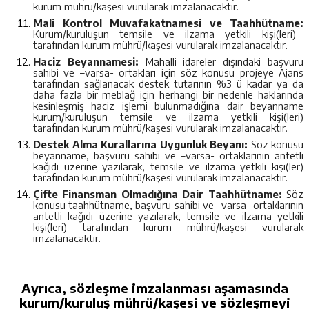
kurum mührü/kaşesi vurularak imzalanacaktır.
Mali Kontrol Muvafakatnamesi ve Taahhütname:
Kurum/kuruluşun temsile ve ilzama yetkili kişi(leri)
tarafından kurum mührü/kaşesi vurularak imzalanacaktır.
Haciz Beyannamesi:
Mahalli idareler dışındaki başvuru
sahibi ve –varsa- ortakları için söz konusu projeye Ajans
tarafından sağlanacak destek tutarının %3 ü kadar ya da
daha fazla bir meblağ için herhangi bir nedenle haklarında
kesinleşmiş haciz işlemi bulunmadığına dair beyanname
kurum/kuruluşun temsile ve ilzama yetkili kişi(leri)
tarafından kurum mührü/kaşesi vurularak imzalanacaktır.
Destek Alma Kurallarına Uygunluk Beyanı:
Söz konusu
beyanname, başvuru sahibi ve –varsa- ortaklarının antetli
kağıdı üzerine yazılarak, temsile ve ilzama yetkili kişi(ler)
tarafından kurum mührü/kaşesi vurularak imzalanacaktır.
Çifte Finansman Olmadığına Dair Taahhütname:
Söz
konusu taahhütname, başvuru sahibi ve –varsa- ortaklarının
antetli kağıdı üzerine yazılarak, temsile ve ilzama yetkili
kişi(leri) tarafından kurum mührü/kaşesi vurularak
imzalanacaktır.
Ayrıca, sözleşme imzalanması aşamasında
kurum/kuruluş mührü/kaşesi ve sözleşmeyi