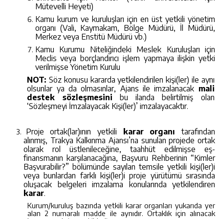
Mütevelli Heyeti)
Kamu kurum ve kuruluşları için en üst yetkili yönetim
organı (Vali, Kaymakam, Bölge Müdürü, İl Müdürü,
Merkez veya Enstitü Müdürü vb.)
Kamu Kurumu Niteliğindeki Meslek Kuruluşları için
Meclis veya borçlandırıcı işlem yapmaya ilişkin yetki
verilmişse Yönetim Kurulu
NOT:
Söz konusu kararda yetkilendirilen kişi(ler) ile aynı
olsunlar ya da olmasınlar, Ajans ile imzalanacak
mali
destek
sözleşmesini
bu ilanda belirtilmiş olan
‘Sözleşmeyi İmzalayacak Kişi(ler)’ imzalayacaktır.
Proje ortak(lar)ının yetkili
karar organı
tarafından
alınmış,
Trakya Kalkınma Ajansı’na sunulan projede ortak
olarak rol üstlenileceğine, taahhüt edilmişse eş-
finansmanın karşılanacağına, Başvuru Rehberinin “Kimler
Başvurabilir?” bölümünde sayılan temsile yetkili kişi(ler)i
veya bunlardan farklı kişi(ler)i
proje yürütümü sırasında
oluşacak belgeleri imzalama konularında yetkilendiren
karar
.
Kurum/kuruluş bazında yetkili karar organları yukarıda yer
alan 2 numaralı madde ile aynıdır. Ortaklık için alınacak