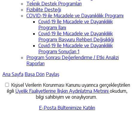
Teknik Destek Programları
Fizibilite Desteği
COVID-19 ile Mücadele ve Dayanıklılık Programı
Covid-19 İle Mücadele ve Dayanıklılık
Programı İlanı
Covid-19 İle Mücadele ve Dayanıklılık
Programı Başvuru Rehberi Değişikliği
Covid-19 İle Mücadele ve Dayanıklılık
Programı Sonuçları 1
Program Sonrası Değerlendirme / Etki Analizi
Raporları
Ana Sayfa
Başa Dön
Paylaş
Kişisel Verilerin Korunması Kanunu uyarınca gerçekleştirilen
ilgili
Üyelik Faaliyetlerine İlişkin Aydınlatma Metnini
okudum,
bilgi sahibiyim ve onaylıyorum.
E-Posta Bültenimize Katılın
İletişime Geçin