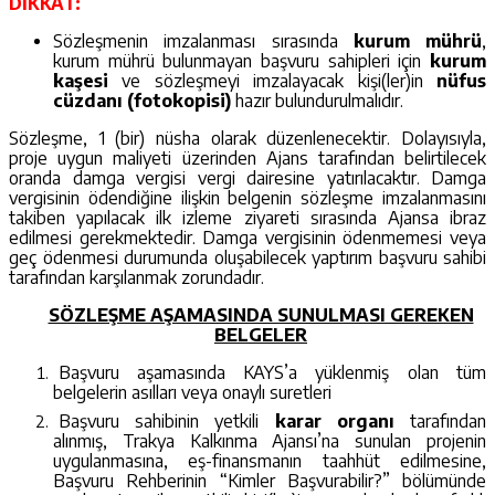
DİKKAT:
Sözleşmenin imzalanması sırasında
kurum mührü
,
kurum mührü bulunmayan başvuru sahipleri için
kurum
kaşesi
ve sözleşmeyi imzalayacak kişi(ler)in
nüfus
cüzdanı (fotokopisi)
hazır bulundurulmalıdır.
Sözleşme, 1 (bir) nüsha olarak düzenlenecektir. Dolayısıyla,
proje uygun maliyeti üzerinden Ajans tarafından belirtilecek
oranda damga vergisi vergi dairesine yatırılacaktır. Damga
vergisinin ödendiğine ilişkin belgenin sözleşme imzalanmasını
takiben yapılacak ilk izleme ziyareti sırasında Ajansa ibraz
edilmesi gerekmektedir. Damga vergisinin ödenmemesi veya
geç ödenmesi durumunda oluşabilecek yaptırım başvuru sahibi
tarafından karşılanmak zorundadır.
SÖZLEŞME AŞAMASINDA SUNULMASI GEREKEN
BELGELER
Başvuru aşamasında KAYS’a yüklenmiş olan tüm
belgelerin asılları veya onaylı suretleri
Başvuru sahibinin
yetkili
karar organı
tarafından
alınmış,
Trakya Kalkınma Ajansı’na sunulan projenin
uygulanmasına, eş-finansmanın taahhüt edilmesine,
Başvuru Rehberinin “Kimler Başvurabilir?” bölümünde