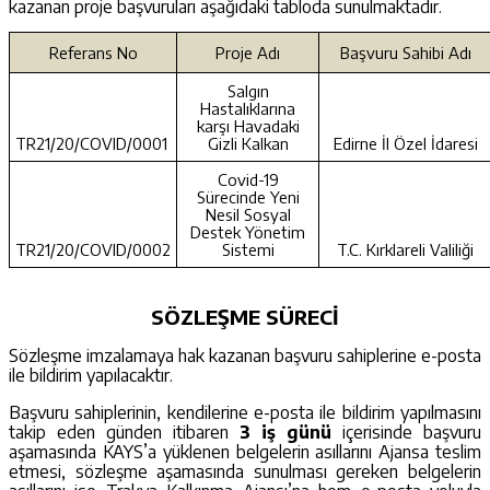
kazanan proje başvuruları aşağıdaki tabloda sunulmaktadır.
Referans No
Proje Adı
Başvuru Sahibi Adı
Salgın
Hastalıklarına
karşı Havadaki
TR21/20/COVID/0001
Gizli Kalkan
Edirne İl Özel İdaresi
Covid-19
Sürecinde Yeni
Nesil Sosyal
Destek Yönetim
TR21/20/COVID/0002
Sistemi
T.C. Kırklareli Valiliği
SÖZLEŞME SÜRECİ
Sözleşme imzalamaya hak kazanan başvuru sahiplerine e-posta
ile bildirim yapılacaktır.
Başvuru sahiplerinin, kendilerine e-posta ile bildirim yapılmasını
takip eden günden itibaren
3 iş günü
içerisinde başvuru
aşamasında KAYS’a yüklenen belgelerin asıllarını Ajansa teslim
etmesi, sözleşme aşamasında sunulması gereken belgelerin