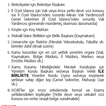
Belediyeler için Belediye Başkanı
İl Özel İdaresi için Vali veya imza yetki devri söz konusu
ise İl Özel İdaresi’nden sorumlu kılınan Vali Yardımcısı/İl
Genel Sekreteri (İl Özel İdaresi’nden sorumlu Vali
Yardımcısı görevinde mündemiç olunması durumunda)
Köyler için Köy Muhtarı
Mahalli İdare Birlikleri için Birlik Başkanı (Kaymakam)
Üniversite için Rektör (Meslek Yüksekokulu, Fakülte vb.
birimler dahil olmak üzere)
Kamu kurumları için en üst yetkili yönetim organı (Vali,
Kaymakam, Bölge Müdürü, İl Müdürü, Merkez veya
Enstitü Müdürü vb.)
Kamu Kurumu Niteliğindeki Meslek Kuruluşları için
Yönetim Kurulu Başkanı ve/veya Başkan Vekili
İLE
BİRLİKTE
Yönetim Kurulu Üyesi ve/veya müşterek
yetkiye sahip diğer kişi (Genel Sekreter, Muhasip Üye
vb.)
KOBİ’ler için imza sirkülerinde temsil ve ilzama
yetkilendirilen kişi/kişiler (Yetki devri veya vekalet söz
konusu ise noter onaylı belge sunulmalıdır)