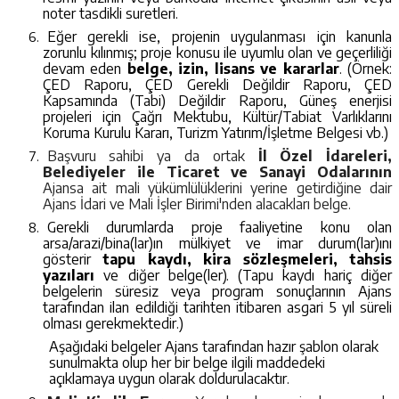
noter tasdikli suretleri.
Eğer gerekli ise, projenin uygulanması için kanunla
zorunlu kılınmış; proje konusu ile uyumlu olan ve geçerliliği
devam eden
belge, izin, lisans ve kararlar
. (Örnek:
ÇED Raporu, ÇED Gerekli Değildir Raporu, ÇED
Kapsamında (Tabi) Değildir Raporu, Güneş enerjisi
projeleri için Çağrı Mektubu, Kültür/Tabiat Varlıklarını
Koruma Kurulu Kararı, Turizm Yatırım/İşletme Belgesi vb.)
Başvuru sahibi ya da ortak
İl Özel İdareleri,
Belediyeler ile Ticaret ve Sanayi Odalarının
Ajansa ait mali yükümlülüklerini yerine getirdiğine dair
Ajans İdari ve Mali İşler Birimi'nden alacakları belge.
Gerekli durumlarda proje faaliyetine konu olan
arsa/arazi/bina(lar)ın mülkiyet ve imar durum(lar)ını
gösterir
tapu kaydı, kira sözleşmeleri, tahsis
yazıları
ve diğer belge(ler). (Tapu kaydı hariç diğer
belgelerin süresiz veya program sonuçlarının Ajans
tarafından ilan edildiği tarihten itibaren asgari 5 yıl süreli
olması gerekmektedir.)
Aşağıdaki belgeler Ajans tarafından hazır şablon olarak
sunulmakta olup her bir belge ilgili maddedeki
açıklamaya uygun olarak doldurulacaktır.