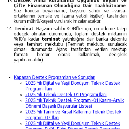
Destek Alma Kurallarına Uygunluk Beyanı ve
Çifte Finansman Olmadığına Dair Taahhütname
:
Söz konusu beyanname, başvuru sahibi ve –varsa-
ortaklarının temsile ve ilzama yetkili kişi(ler)i tarafından
kurum mührü/kaşesi vurularak imzalanacaktır.
Teminat
: Başvuru sahibi KOBİ’ler için, ön ödeme talep
edecek olmaları durumunda, toplam destek miktarının
%10’u kadar
teminat
yatırıldığına dair banka dekontu
veya teminat mektubu (Teminat mektubu sunulacak
olması durumunda Ajans tarafından verilen mektup
formatı birebir olarak kullanılmalı, değişiklik
yapılmamalıdır).
Kapanan Destek Programları ve Sonuçları
2025 Yılı Dijital ve Yeşil Dönüşüm Teknik Destek
Programı İlanı
2025 Yılı Teknik Destek-01 Programı İlanı
2025 Yılı Teknik Destek Programı-01 Kasım-Aralık
Dönemi Başarılı Başvurular Listesi
2025 Yılı Tarım ve Kırsal Kalkınma Teknik Destek
Programı-02 İlanı
2025 Yılı Dijital ve Yeşil Dönüşüm Teknik Destek
Programı Eylül- Ekim Dönemi Başarılı Başvurular