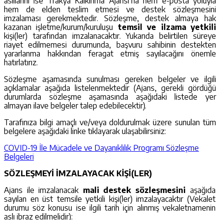
asıllarını ise Trakya Kalkınma Ajansı’na hem e-posta yoluyla
hem de elden teslim etmesi ve destek sözleşmesini
imzalaması gerekmektedir. Sözleşme, destek almaya hak
kazanan işletme/kurum/kuruluşu
temsil ve ilzama yetkili
kişi(ler) tarafından imzalanacaktır. Yukarıda belirtilen süreye
riayet edilmemesi durumunda, başvuru sahibinin destekten
yararlanma hakkından feragat etmiş sayılacağını önemle
hatırlatırız.
Sözleşme aşamasında sunulması gereken belgeler ve ilgili
açıklamalar aşağıda listelenmektedir (Ajans, gerekli gördüğü
durumlarda sözleşme aşamasında aşağıdaki listede yer
almayan ilave belgeler talep edebilecektir).
Tarafınıza bilgi amaçlı ve/veya doldurulmak üzere sunulan tüm
belgelere aşağıdaki linke tıklayarak ulaşabilirsiniz:
COVID-19 İle Mücadele ve Dayanıklılık Programı Sözleşme
Belgeleri
SÖZLEŞMEYİ İMZALAYACAK KİŞİ(LER)
Ajans ile imzalanacak
mali destek
sözleşmesini
aşağıda
sayılan en üst temsile yetkili kişi(ler) imzalayacaktır (Vekalet
durumu söz konusu ise ilgili tarih için alınmış vekaletnamenin
aslı ibraz edilmelidir):