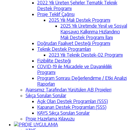
2022 Yılı Üreten Şehirler Tematik Teknik
Destek Programı
Proje Teklif Çağrısı
2025 Yılı Mali Destek Programı
2025 Yılı Üretimde Yeşil ve Sosyal
Kapsayıcı Kalkınma Hızlandırıcı
Mali Destek Programı İlanı
Doğrudan Faaliyet Desteği Programı
Teknik Destek Programları
2023 Yılı Teknik Destek-02 Programı
Fizibilite Desteği
COVID-19 ile Mücadele ve Dayanıklılık
Programı
Program Sonrası Değerlendirme / Etki Analizi
Raporları
Ajansımız Tarafından Yürütülen AB Projeleri
Sıkça Sorulan Sorular
Açık Olan Destek Programları (SSS)
Kapanan Destek Programları (SSS)
KAYS Sıkça Sorulan Sorular
Proje Hazırlama Kılavuzu
PROJE UYGULAMA