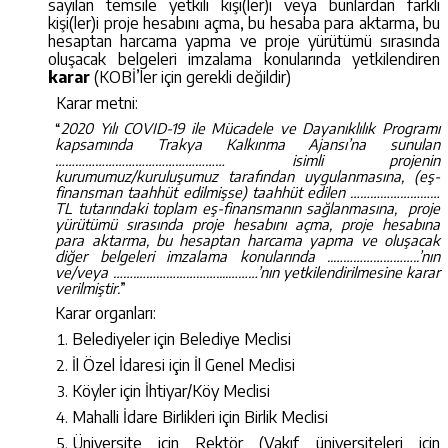
sayılan temsile yetkili kişi(ler)i veya bunlardan farklı
kişi(ler)i
proje hesabını açma, bu hesaba para aktarma, bu
hesaptan harcama yapma ve proje yürütümü sırasında
oluşacak belgeleri imzalama konularında yetkilendiren
karar
(KOBİ’ler için gerekli değildir)
Karar metni:
“
2020 Yılı COVID-19 ile Mücadele ve Dayanıklılık Programı
kapsamında Trakya Kalkınma Ajansı’na sunulan
…………………………………………… isimli projenin
kurumumuz/kuruluşumuz tarafından uygulanmasına, (eş-
finansman taahhüt edilmişse) taahhüt edilen ………………………
TL tutarındaki toplam eş-finansmanın sağlanmasına, proje
yürütümü sırasında proje hesabını açma, proje hesabına
para aktarma, bu hesaptan harcama yapma ve oluşacak
diğer belgeleri imzalama konularında ..……………………..’nın
ve/veya …….……………………....………’nın yetkilendirilmesine karar
verilmiştir.
”
Karar organları:
Belediyeler için Belediye Meclisi
İl Özel İdaresi için İl Genel Meclisi
Köyler için İhtiyar/Köy Meclisi
Mahalli İdare Birlikleri için Birlik Meclisi
Üniversite için Rektör (Vakıf üniversiteleri için