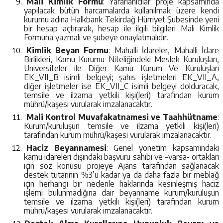
Mali Kimlik Formu
: Yararlanıcılar proje kapsamında
yapılacak bütün harcamalarda kullanılmak üzere kendi
kurumu adına Halkbank Tekirdağ Hürriyet Şubesinde yeni
bir hesap açtırarak, hesap ile ilgili bilgileri Mali Kimlik
Formuna yazmalı ve şubeye onaylatmalıdır.
Kimlik Beyan Formu
: Mahalli İdareler, Mahalli İdare
Birlikleri, Kamu Kurumu Niteliğindeki Meslek Kuruluşları,
Üniversiteler ile Diğer Kamu Kurum Ve Kuruluşları
EK_VII_B isimli belgeyi; şahıs işletmeleri EK_VII_A,
diğer işletmeler ise EK_VII_C isimli belgeyi dolduracak,
temsile ve ilzama yetkili kişi(leri) tarafından kurum
mührü/kaşesi vurularak imzalanacaktır.
Mali Kontrol Muvafakatnamesi ve Taahhütname
:
Kurum/kuruluşun temsile ve ilzama yetkili kişi(leri)
tarafından kurum mührü/kaşesi vurularak imzalanacaktır.
Haciz Beyannamesi
: Genel yönetim kapsamındaki
kamu idareleri dışındaki başvuru sahibi ve –varsa- ortakları
için söz konusu projeye Ajans tarafından sağlanacak
destek tutarının %3’ü kadar ya da daha fazla bir meblağ
için herhangi bir nedenle haklarında kesinleşmiş haciz
işlemi bulunmadığına dair beyanname kurum/kuruluşun
temsile ve ilzama yetkili kişi(leri) tarafından kurum
mührü/kaşesi vurularak imzalanacaktır.