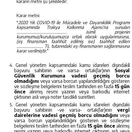
kararın metni şu şekildedir:
Karar metni:
“
2020 Yılı COVID-19 ile Mücadele ve Dayanıklılık Programı
kapsamında Trakya Kalkınma Ajansı’na sunulan
…………………………………………… isimli projenin
kurumumuz/kuruluşumuzca ortak olarak uygulanmasına
,
(eş finansman taahhüt edilmiş ise) taahhüt edilen
……………………… TL tutarındaki eş-finansmanın sağlanmasına
karar verilmiştir.
”
Genel yönetim kapsamındaki kamu idareleri
dışındak
i
başvuru sahibinin -ve varsa- ortak(lar)ının
Sosyal
Güvenlik Kurumuna vadesi geçmiş borcu
olmadığını
veya varsa borcun yapılandırıldığını gösteren
ve sözleşme belgelerini teslim tarihinden en fazla
15 gün
önce
alınmış resmi yazının veya barkodlu internet
çıktısının aslı veya noter tasdikli suretleri.
Genel yönetim kapsamındaki kamu idareleri dışındaki
başvuru sahibinin -ve varsa- ortak(lar)ının
vergi
dairelerine vadesi geçmiş borcu olmadığını
veya
varsa borcun yapılandırıldığını gösteren ve sözleşme
belgelerini teslim tarihinden en fazla
15 gün önce
alınmış
resmi yazının veya barkodlu internet çıktısının aslı veya