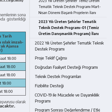
2023 Yılı Üreten Şehirler Temiz Üretim
Tematik Teknik Destek Programı Mart-
Nisan Dönemi Başarılı Projelerin İlanı
önemlerinin sona
da gösterildiği
2023 Yılı Üreten Şehirler Tematik
Teknik Destek Programı-01 (Temiz
Üretim Danışmanlık Programı) İlanı
 Tarih
 ıslak imzalı-
2022 Yılı Üreten Şehirler Tematik Teknik
rak Ajansa
Destek Programı
r)
Proje Teklif Çağrısı
Saat 18:00
aat 18:00
Doğrudan Faaliyet Desteği Programı
aat 18:00
Teknik Destek Programları
t 18:00
Fizibilite Desteği
at 18:00
COVID-19 ile Mücadele ve Dayanıklılık
Programı
başvurusu olarak
acaktır.
Program Sonrası Değerlendirme / Etki