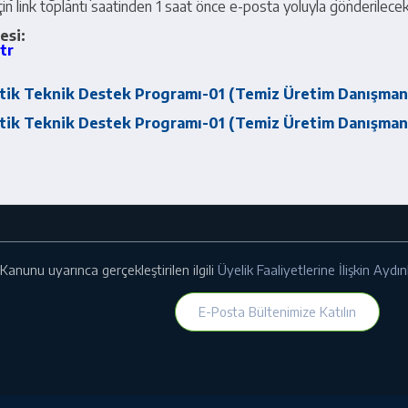
 için link toplantı saatinden 1 saat önce e-posta yoluyla gönderilecekt
esi:
tr
atik Teknik Destek Programı-01 (Temiz Üretim Danışman
atik Teknik Destek Programı-01 (Temiz Üretim Danışman
Kanunu uyarınca gerçekleştirilen ilgili
Üyelik Faaliyetlerine İlişkin Ayd
E-Posta Bültenimize Katılın