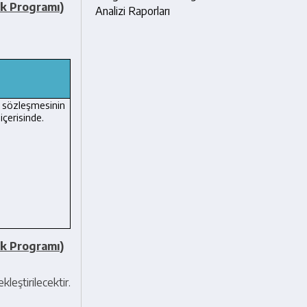
ık Programı)
Analizi Raporları
özleşmesinin
içerisinde.
ık Programı)
leştirilecektir.