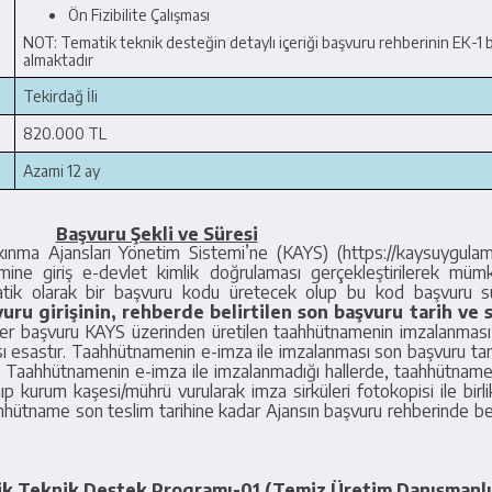
Ön Fizibilite Çalışması
NOT: Tematik teknik desteğin detaylı içeriği başvuru rehberinin EK-1
almaktadır
Tekirdağ İli
820.000 TL
Azami 12 ay
Başvuru Şekli ve Süresi
lkınma Ajansları Yönetim Sistemi’ne (KAYS) (https://kaysuygulama
ine giriş e-devlet kimlik doğrulaması gerçekleştirilerek müm
matik olarak bir başvuru kodu üretecek olup bu kod başvuru s
uru girişinin, rehberde belirtilen son başvuru tarih ve 
r başvuru KAYS üzerinden üretilen taahhütnamenin imzalanması 
 esastır. Taahhütnamenin e-imza ile imzalanması son başvuru tari
r. Taahhütnamenin e-imza ile imzalanmadığı hallerde, taahhütname
nıp kurum kaşesi/mührü vurularak imza sirküleri fotokopisi ile bir
ahhütname son teslim tarihine kadar Ajansın başvuru rehberinde bel
tik Teknik Destek Programı-01 (Temiz Üretim Danışmanl