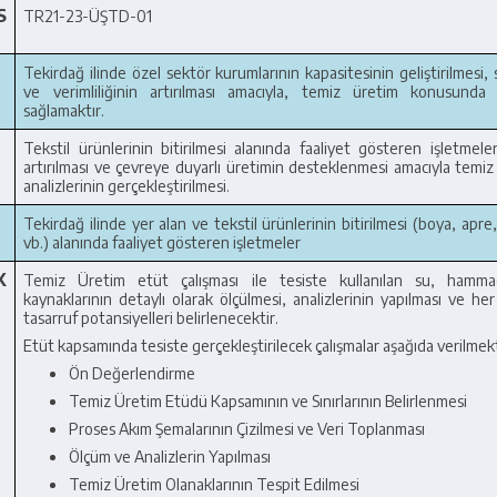
S
TR21-23-ÜŞTD-01
Tekirdağ ilinde özel sektör kurumlarının kapasitesinin geliştirilmesi, s
ve verimliliğinin artırılması amacıyla, temiz üretim konusunda
sağlamaktır.
Tekstil ürünlerinin bitirilmesi alanında faaliyet gösteren işletmeleri
artırılması ve çevreye duyarlı üretimin desteklenmesi amacıyla temi
analizlerinin gerçekleştirilmesi.
Tekirdağ ilinde yer alan ve tekstil ürünlerinin bitirilmesi (boya, apre
vb.) alanında faaliyet gösteren işletmeler
K
Temiz Üretim etüt çalışması ile tesiste kullanılan su, hamm
kaynaklarının detaylı olarak ölçülmesi, analizlerinin yapılması ve her
tasarruf potansiyelleri belirlenecektir.
Etüt kapsamında tesiste gerçekleştirilecek çalışmalar aşağıda verilmek
Ön Değerlendirme
Temiz Üretim Etüdü Kapsamının ve Sınırlarının Belirlenmesi
Proses Akım Şemalarının Çizilmesi ve Veri Toplanması
Ölçüm ve Analizlerin Yapılması
Temiz Üretim Olanaklarının Tespit Edilmesi