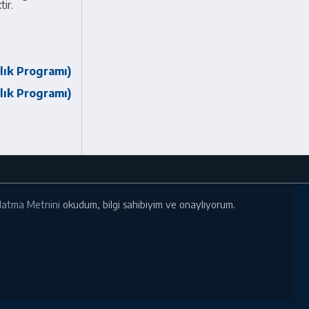
ir.
lık Programı)
lık Programı)
ınlatma Metnini
okudum, bilgi sahibiyim ve onaylıyorum.