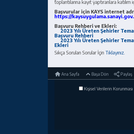
toplantılarına kayıt yaptıranlara katılım
Başvurular için KAYS internet adr
https://kaysuygulama.sanayi.gov.
Başvuru Rehberi ve Ekleri:
2023 Yılı Üreten Şehirler Tem
Başvuru Rehberi
2023 Yılı Üreten Şehirler Tem
Ekleri
Sıkça Sorulan Sorular İçin
Tıklayınız.
Ana Sayfa
Başa Dön
Paylaş
Kişisel Verilerin Korunması 