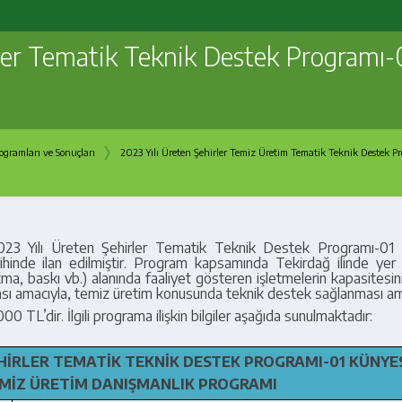
rler Tematik Teknik Destek Programı
›
gramları ve Sonuçları
2023 Yılı Üreten Şehirler Temiz Üretim Tematik Teknik Destek P
023 Yılı Üreten Şehirler Tematik Teknik Destek Programı-01
rihinde ilan edilmiştir. Program kapsamında
Tekirdağ ilinde yer 
tma, baskı vb.) alanında faaliyet gösteren işletmelerin kapasitesinin
ırılması amacıyla, temiz üretim konusunda teknik destek sağlanması
am
 TL’dir. İlgili programa ilişkin bilgiler aşağıda sunulmaktadır:
EHİRLER TEMATİK TEKNİK DESTEK PROGRAMI-01 KÜNYE
MİZ ÜRETİM DANIŞMANLIK PROGRAMI