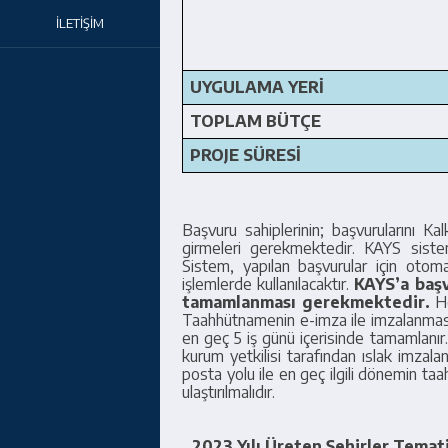
İLETİŞİM
UYGULAMA YERİ
TOPLAM BÜTÇE
PROJE SÜRESİ
Başvuru sahiplerinin; başvurularını Ka
girmeleri gerekmektedir. KAYS sistem
Sistem, yapılan başvurular için oto
işlemlerde kullanılacaktır.
KAYS’a başv
tamamlanması gerekmektedir.
He
Taahhütnamenin e-imza ile imzalanması
en geç 5 iş günü içerisinde tamamlanı
kurum yetkilisi tarafından ıslak imzala
posta yolu ile en geç ilgili dönemin ta
ulaştırılmalıdır.
2023 Yılı Üreten Şehirler Tema