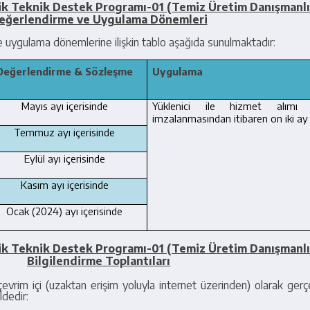
tik Teknik Destek Programı-01 (Temiz Üretim Danışmanl
eğerlendirme ve Uygulama Dönemleri
uygulama dönemlerine ilişkin tablo aşağıda sunulmaktadır:
Değerlendirme & Sözleşme
Uygulama
Mayıs ayı içerisinde
Yüklenici ile hizmet alımı s
imzalanmasından itibaren on iki ay 
Temmuz ayı içerisinde
Eylül ayı içerisinde
Kasım ayı içerisinde
Ocak (2024) ayı içerisinde
tik Teknik Destek Programı-01 (Temiz Üretim Danışmanl
Bilgilendirme Toplantıları
çevrim içi (uzaktan erişim yoluyla internet üzerinden) olarak gerçek
ldedir: