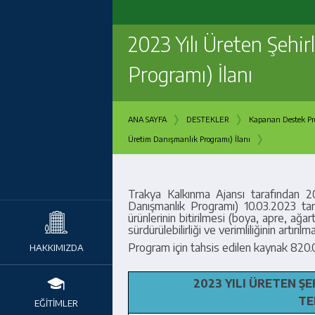
2023 Yılı Üreten Şehi
Programı) İlanı
›
›
ANA SAYFA
DESTEKLER
Kapanan Destek Pro
›
Üretim Danışmanlık Programı) İlanı
Trakya Kalkınma Ajansı tarafından
2
Danışmanlık Programı)
10.03.2023 ta
ürünlerinin bitirilmesi (boya, apre, ağar
sürdürülebilirliği ve verimliliğinin art
Program için tahsis edilen kaynak 820.000
HAKKIMIZDA
2023 YILI ÜRETEN Ş
TE
EĞİTİMLER