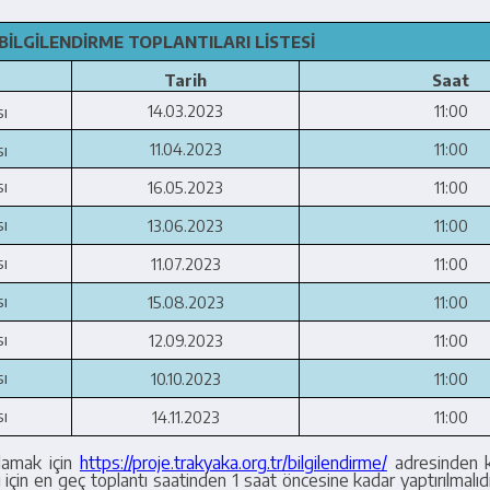
BİLGİLENDİRME TOPLANTILARI
LİSTESİ
Tarih
Saat
14.03.2023
11:00
sı
11.04.2023
11:00
sı
sı
16.05.2023
11:00
sı
13.06.2023
11:00
sı
11.07.2023
11:00
sı
15.08.2023
11:00
sı
12.09.2023
11:00
sı
10.10.2023
11:00
sı
14.11.2023
11:00
ğlamak için
https://proje.trakyaka.org.tr/bilgilendirme/
adresinden k
 için en geç toplantı saatinden 1 saat öncesine kadar yaptırılmalıdı