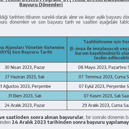
Başvuru Dönemleri
iği tarihten itibaren sürekli olarak alınır ve ikişer aylık başvuru d
vuru dönemleri ve son başvuru tarih ve saatleri aşağıdaki tablo
Taahhütname için Son
ma Ajansları Yönetim Sistemine
(E-imza ile imzalanacak veya
KAYS) Son Başvuru Tarihi
kurum kaşeli/mühürlü ola
teslim edilecekti
❌ Kapat
30 Nisan 2023, Pazar
08 Mayıs 2023, Pazartesi 
27 Haziran 2023, Salı
07 Temmuz 2023, Cuma S
31 Ağustos 2023, Perşembe
07 Eylül 2023, Perşembe S
31 Ekim 2023, Salı
07 Kasım 2023, Salı Saa
24 Aralık 2023, Pazar
29 Aralık 2023, Cuma Sa
ve saatinden sonra alınan başvurular
, bir sonraki dönemin 
inden
24 Aralık 2023 tarihinden sonra başvuru yapılamay