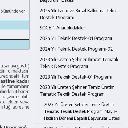
2025 Yılı Tarim ve Kırsal Kalkınma Teknik
 bölümünde yer
Destek Programı
SOGEP-Anadoludakiler
2024 Yılı Teknik Destek-01 Programı
2024 Yılı Teknik Destek Programı-02
2023 Yılı Üreten Şehirler İhracat Tematik
.sanayi.gov.tr)
Teknik Destek Programı
kün olmaktadır.
ürecindeki tüm
2023 Yılı Teknik Destek-01 Programı
saatine kadar
ile tamamlanır.
2023 Yılı Üreten Şehirler Temiz Üretim
hinden itibaren
Tematik Teknik Destek Programı
 başvuru sahibi
likte elden veya
2023 Yılı Üreten Şehirler Temiz Üretim
irttiği adresine
Tematik Teknik Destek Programı Mayıs-
Haziran Dönemi Başarılı Başvurular Listesi
ık Programı)