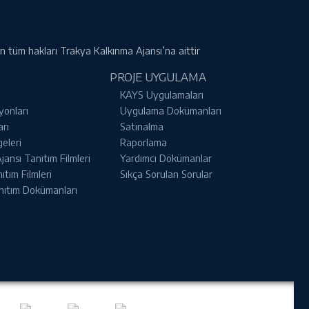
rin tüm hakları Trakya Kalkınma Ajansı’na aittir
PROJE UYGULAMA
KAYS Uygulamaları
yonları
Uygulama Dokümanları
arı
Satınalma
geleri
Raporlama
ansı Tanıtım Filmleri
Yardımcı Dökümanlar
tım Filmleri
Sıkça Sorulan Sorular
nıtım Dokümanları