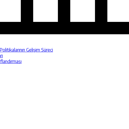
itikalarının Gelişim Süreci
rı
ıflandırması