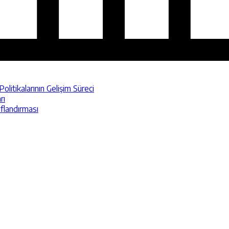
itikalarının Gelişim Süreci
rı
ıflandırması