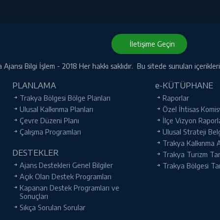
İletişime Geçin
Ajansı Bilgi İşlem - 2018 Her hakkı saklıdır. Bu sitede sunulan içerikle
PLANLAMA
e-KÜTÜPHANE
Trakya Bölgesi Bölge Planları
Raporlar
Ulusal Kalkınma Planları
Özel İhtisas Komis
Çevre Düzeni Planı
İlçe Vizyon Raporl
Çalışma Programları
Ulusal Strateji Bel
Trakya Kalkınma Aj
DESTEKLER
Trakya Turizm Tanı
Ajans Destekleri Genel Bilgiler
Trakya Bölgesi Ta
Açık Olan Destek Programları
Kapanan Destek Programları ve
Sonuçları
Sıkça Sorulan Sorular