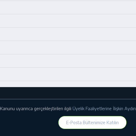
Kanunu uyarınca gerçekleştirilen ilgili
Üyelik Faaliyetlerine İlişkin Ayd
E-Posta Bültenimize Katılın