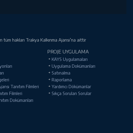
rin tüm hakları Trakya Kalkınma Ajansı’na aittir
PROJE UYGULAMA
KAYS Uygulamaları
yonları
Uygulama Dokümanları
arı
Satınalma
geleri
Raporlama
ansı Tanıtım Filmleri
Yardımcı Dökümanlar
tım Filmleri
Sıkça Sorulan Sorular
nıtım Dokümanları