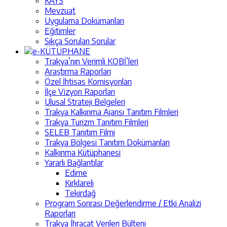
KAYS
Mevzuat
Uygulama Dokümanları
Eğitimler
Sıkça Sorulan Sorular
e-KÜTÜPHANE
Trakya’nın Verimli KOBİ’leri
Araştırma Raporları
Özel İhtisas Komisyonları
İlçe Vizyon Raporları
Ulusal Strateji Belgeleri
Trakya Kalkınma Ajansı Tanıtım Filmleri
Trakya Turizm Tanıtım Filmleri
SELEB Tanıtım Filmi
Trakya Bölgesi Tanıtım Dokümanları
Kalkınma Kütüphanesi
Yararlı Bağlantılar
Edirne
Kırklareli
Tekirdağ
Program Sonrası Değerlendirme / Etki Analizi
Raporları
Trakya İhracat Verileri Bülteni