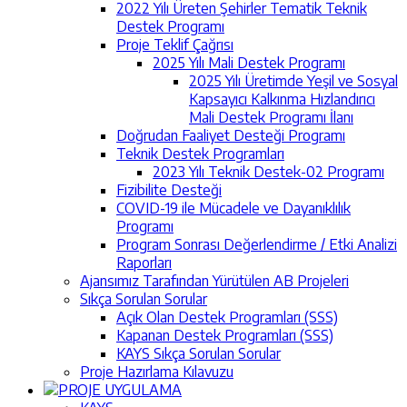
2022 Yılı Üreten Şehirler Tematik Teknik
Destek Programı
Proje Teklif Çağrısı
2025 Yılı Mali Destek Programı
2025 Yılı Üretimde Yeşil ve Sosyal
Kapsayıcı Kalkınma Hızlandırıcı
Mali Destek Programı İlanı
Doğrudan Faaliyet Desteği Programı
Teknik Destek Programları
2023 Yılı Teknik Destek-02 Programı
Fizibilite Desteği
COVID-19 ile Mücadele ve Dayanıklılık
Programı
Program Sonrası Değerlendirme / Etki Analizi
Raporları
Ajansımız Tarafından Yürütülen AB Projeleri
Sıkça Sorulan Sorular
Açık Olan Destek Programları (SSS)
Kapanan Destek Programları (SSS)
KAYS Sıkça Sorulan Sorular
Proje Hazırlama Kılavuzu
PROJE UYGULAMA