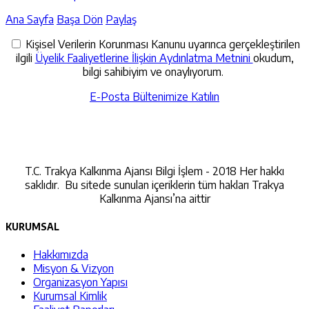
Ana Sayfa
Başa Dön
Paylaş
Kişisel Verilerin Korunması Kanunu uyarınca gerçekleştirilen
ilgili
Üyelik Faaliyetlerine İlişkin Aydınlatma Metnini
okudum,
bilgi sahibiyim ve onaylıyorum.
E-Posta Bültenimize Katılın
İletişime Geçin
T.C. Trakya Kalkınma Ajansı Bilgi İşlem - 2018 Her hakkı
saklıdır. Bu sitede sunulan içeriklerin tüm hakları Trakya
Kalkınma Ajansı’na aittir
KURUMSAL
Hakkımızda
Misyon & Vizyon
Organizasyon Yapısı
Kurumsal Kimlik