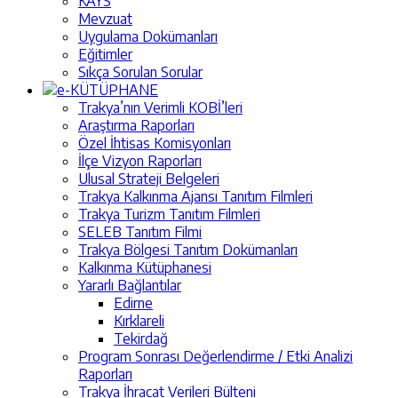
KAYS
Mevzuat
Uygulama Dokümanları
Eğitimler
Sıkça Sorulan Sorular
e-KÜTÜPHANE
Trakya’nın Verimli KOBİ’leri
Araştırma Raporları
Özel İhtisas Komisyonları
İlçe Vizyon Raporları
Ulusal Strateji Belgeleri
Trakya Kalkınma Ajansı Tanıtım Filmleri
Trakya Turizm Tanıtım Filmleri
SELEB Tanıtım Filmi
Trakya Bölgesi Tanıtım Dokümanları
Kalkınma Kütüphanesi
Yararlı Bağlantılar
Edirne
Kırklareli
Tekirdağ
Program Sonrası Değerlendirme / Etki Analizi
Raporları
Trakya İhracat Verileri Bülteni