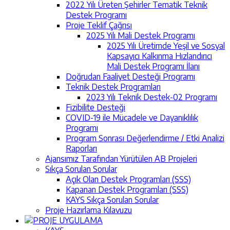
2022 Yılı Üreten Şehirler Tematik Teknik
Destek Programı
Proje Teklif Çağrısı
2025 Yılı Mali Destek Programı
2025 Yılı Üretimde Yeşil ve Sosyal
Kapsayıcı Kalkınma Hızlandırıcı
Mali Destek Programı İlanı
Doğrudan Faaliyet Desteği Programı
Teknik Destek Programları
2023 Yılı Teknik Destek-02 Programı
Fizibilite Desteği
COVID-19 ile Mücadele ve Dayanıklılık
Programı
Program Sonrası Değerlendirme / Etki Analizi
Raporları
Ajansımız Tarafından Yürütülen AB Projeleri
Sıkça Sorulan Sorular
Açık Olan Destek Programları (SSS)
Kapanan Destek Programları (SSS)
KAYS Sıkça Sorulan Sorular
Proje Hazırlama Kılavuzu
PROJE UYGULAMA