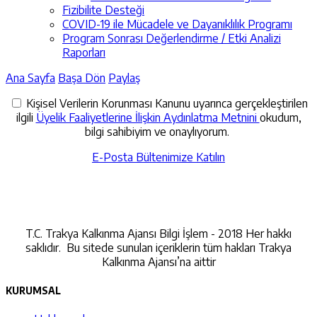
Fizibilite Desteği
COVID-19 ile Mücadele ve Dayanıklılık Programı
Program Sonrası Değerlendirme / Etki Analizi
Raporları
Ana Sayfa
Başa Dön
Paylaş
Kişisel Verilerin Korunması Kanunu uyarınca gerçekleştirilen
ilgili
Üyelik Faaliyetlerine İlişkin Aydınlatma Metnini
okudum,
bilgi sahibiyim ve onaylıyorum.
E-Posta Bültenimize Katılın
İletişime Geçin
T.C. Trakya Kalkınma Ajansı Bilgi İşlem - 2018 Her hakkı
saklıdır. Bu sitede sunulan içeriklerin tüm hakları Trakya
Kalkınma Ajansı’na aittir
KURUMSAL