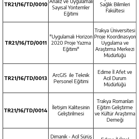
Analiz ve Uygulamalı
TR21/16/TD/0010
Sağlık Bilimleri
Sayısal Yöntemler
Fakültesi
Eğitimi
Trakya Üniversitesi
"Uygulamalı Horizon
Proje Koordinasyon
TR21/16/TD/0011
2020 Proje Yazma
Uygulama ve
Eğitimi"
Araştırma Merkezi
Müdürlüğü
Edirne İl Afet ve
ArcGIS ile Teknik
TR21/16/TD/0013
Acil Durum
Personel Eğitimi
Müdürlüğü
Trakya Romanları
İletişim Kalitesinin
Eğitim Geliştirme
TR21/16/TD/0014
Geliştirilmesi
ve Kültür Araştırma
Derneği
Dimanik - Acil Sürüş