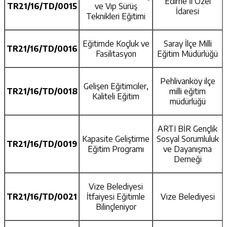
Edirne İl Özel
TR21/16/TD/0015
ve Vıp Sürüş
İdaresi
Teknikleri Eğitimi
Eğitimde Koçluk ve
Saray İlçe Milli
TR21/16/TD/0016
Fasilitasyon
Eğitim Müdürlüğü
Pehlivanköy ilçe
Gelişen Eğitimciler,
TR21/16/TD/0018
milli eğitim
Kaliteli Eğitim
müdürlüğü
ARTI BİR Gençlik
Kapasite Geliştirme
Sosyal Sorumluluk
TR21/16/TD/0019
Eğitim Programı
ve Dayanışma
Derneği
Vize Belediyesi
TR21/16/TD/0021
İtfaiyesi Eğitimle
Vize Belediyesi
Bilinçleniyor