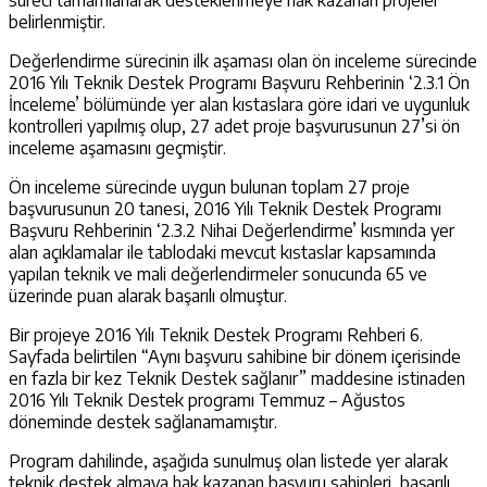
belirlenmiştir.
Değerlendirme sürecinin ilk aşaması olan ön inceleme sürecinde
2016 Yılı Teknik Destek Programı Başvuru Rehberinin ‘2.3.1 Ön
İnceleme’ bölümünde yer alan kıstaslara göre idari ve uygunluk
kontrolleri yapılmış olup, 27 adet proje başvurusunun 27’si ön
inceleme aşamasını geçmiştir.
Ön inceleme sürecinde uygun bulunan toplam 27 proje
başvurusunun 20 tanesi, 2016 Yılı Teknik Destek Programı
Başvuru Rehberinin ‘2.3.2 Nihai Değerlendirme’ kısmında yer
alan açıklamalar ile tablodaki mevcut kıstaslar kapsamında
yapılan teknik ve mali değerlendirmeler sonucunda 65 ve
üzerinde puan alarak başarılı olmuştur.
Bir projeye 2016 Yılı Teknik Destek Programı Rehberi 6.
Sayfada belirtilen “Aynı başvuru sahibine bir dönem içerisinde
en fazla bir kez Teknik Destek sağlanır” maddesine istinaden
2016 Yılı Teknik Destek programı Temmuz – Ağustos
döneminde destek sağlanamamıştır.
Program dahilinde, aşağıda sunulmuş olan listede yer alarak
teknik destek almaya hak kazanan başvuru sahipleri, başarılı