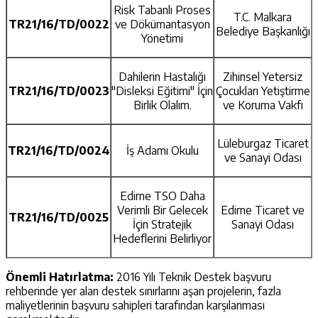
Risk Tabanlı Proses
T.C. Malkara
TR21/16/TD/0022
ve Dökümantasyon
Belediye Başkanlığı
Yönetimi
Dahilerin Hastalığı
Zihinsel Yetersiz
TR21/16/TD/0023
"Disleksi Eğitimi" İçin
Çocukları Yetiştirme
Birlik Olalım.
ve Koruma Vakfı
Lüleburgaz Ticaret
TR21/16/TD/0024
İş Adamı Okulu
ve Sanayi Odası
Edirne TSO Daha
Verimli Bir Gelecek
Edirne Ticaret ve
TR21/16/TD/0025
İçin Stratejik
Sanayi Odası
Hedeflerini Belirliyor
Önemli Hatırlatma:
2016 Yılı Teknik Destek başvuru
rehberinde yer alan destek sınırlarını aşan projelerin, fazla
maliyetlerinin başvuru sahipleri tarafından karşılanması