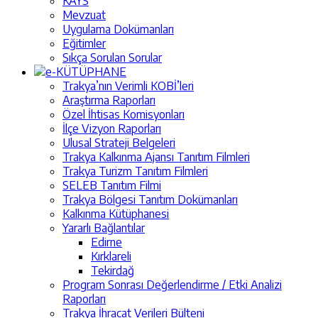
KAYS
Mevzuat
Uygulama Dokümanları
Eğitimler
Sıkça Sorulan Sorular
e-KÜTÜPHANE
Trakya’nın Verimli KOBİ’leri
Araştırma Raporları
Özel İhtisas Komisyonları
İlçe Vizyon Raporları
Ulusal Strateji Belgeleri
Trakya Kalkınma Ajansı Tanıtım Filmleri
Trakya Turizm Tanıtım Filmleri
SELEB Tanıtım Filmi
Trakya Bölgesi Tanıtım Dokümanları
Kalkınma Kütüphanesi
Yararlı Bağlantılar
Edirne
Kırklareli
Tekirdağ
Program Sonrası Değerlendirme / Etki Analizi
Raporları
Trakya İhracat Verileri Bülteni