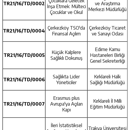
Çocuklara Gelecek
TR21/16/TD/0002
ve Araştırma
İnşa Etmek: Mülteci
Merkezi Müdürlüğü
Çocuklar ve Okul
Çerkezköy TSO'da
Çerkezköy Ticaret
TR21/16/TD/0004
Finansal Açılım
ve Sanayi Odası
Edirne Kamu
Küçük Kalplere
TR21/16/TD/0005
Hastaneleri Birliği
Sağlıklı Dokunuş
Genel Sekreterliği
Sağlıkta Lider
Kırklareli Halk
TR21/16/TD/0006
Yöneticiler
Sağlığı Müdürlüğü
Erasmus plus
Kırklareli İl Milli
TR21/16/TD/0007
Avrupa'ya Açılan
Eğitim Müdürlüğü
Kapı
İleri İstatistiksel
Trakya Üniversitesi