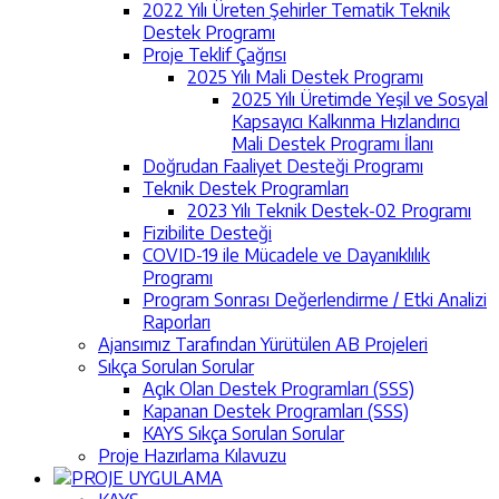
2022 Yılı Üreten Şehirler Tematik Teknik
Destek Programı
Proje Teklif Çağrısı
2025 Yılı Mali Destek Programı
2025 Yılı Üretimde Yeşil ve Sosyal
Kapsayıcı Kalkınma Hızlandırıcı
Mali Destek Programı İlanı
Doğrudan Faaliyet Desteği Programı
Teknik Destek Programları
2023 Yılı Teknik Destek-02 Programı
Fizibilite Desteği
COVID-19 ile Mücadele ve Dayanıklılık
Programı
Program Sonrası Değerlendirme / Etki Analizi
Raporları
Ajansımız Tarafından Yürütülen AB Projeleri
Sıkça Sorulan Sorular
Açık Olan Destek Programları (SSS)
Kapanan Destek Programları (SSS)
KAYS Sıkça Sorulan Sorular
Proje Hazırlama Kılavuzu
PROJE UYGULAMA