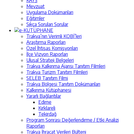
KAYS
Mevzuat
Uygulama Dokümanları
Eğitimler
Sıkça Sorulan Sorular
e-KÜTÜPHANE
Trakya’nın Verimli KOBİ’leri
Araştırma Raporları
Özel İhtisas Komisyonları
İlçe Vizyon Raporları
Ulusal Strateji Belgeleri
Trakya Kalkınma Ajansı Tanıtım Filmleri
Trakya Turizm Tanıtım Filmleri
SELEB Tanıtım Filmi
Trakya Bölgesi Tanıtım Dokümanları
Kalkınma Kütüphanesi
Yararlı Bağlantılar
Edirne
Kırklareli
Tekirdağ
Program Sonrası Değerlendirme / Etki Analizi
Raporları
Trakya İhracat Verileri Bülteni