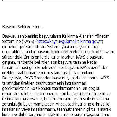
Başvuru Şekli ve Süresi
Başvuru sahiplerinin; başvurularını Kalkınma Ajansları Yönetim
Sistemi’ne (KAYS) (
https://kaysuygulama.kalkinma.gov.tr
)
girmeleri gerekmektedir. Sistem, yapılan başvurular için
otomatik olarak bir başvuru kodu üretecek olup bu kod başvuru
sürecindeki tüm işlemlerde kullanılacaktır. KAYS’a başvuru
girişinin, rehberde belirtilen son başvuru tarihine kadar
tamamlanması gerekmektedir. Her başvuru KAYS üzerinden
üretilen taahhütnamenin imzalanması ile tamamlanır.
Dolayısıyla, KAYS üzerinden başvuru yapıldıktan sonra, KAYS
tarafından üretilen taahhütnamenin imzalanması
gerekmektedir. Söz konusu taahhütnamenin, en geç bu
rehberde belirtilen ilgili dönemin son başvuru tarihinde e-imza
ile imzalanması esastır, bununla beraber e-imza ile imzalama
zorunluluğu bulunmamaktadır. Ancak taahhütname e-imza ile
imzalansın veya imzalanmasın, taahhütnamenin çıktısı alınarak
kurum yetkilisi tarafından ıslak imzalanıp kurum kaşesi/mührü