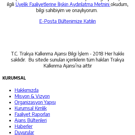
ilgili
Üyelik Faaliyetlerine İlişkin Aydınlatma Metnini
okudum,
bilgi sahibiyim ve onaylıyorum.
E-Posta Bültenimize Katılın
İletişime Geçin
T.C. Trakya Kalkınma Ajansı Bilgi İşlem - 2018 Her hakkı
saklıdır. Bu sitede sunulan içeriklerin tüm hakları Trakya
Kalkınma Ajansı’na aittir
KURUMSAL
Hakkımızda
Misyon & Vizyon
Organizasyon Yapısı
Kurumsal Kimlik
Faaliyet Raporları
Ajans Bültenleri
Haberler
Duyurular