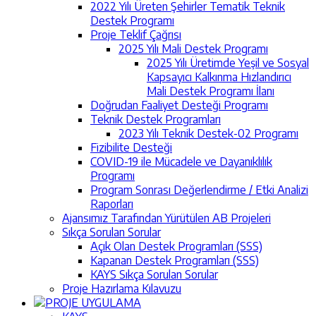
2022 Yılı Üreten Şehirler Tematik Teknik
Destek Programı
Proje Teklif Çağrısı
2025 Yılı Mali Destek Programı
2025 Yılı Üretimde Yeşil ve Sosyal
Kapsayıcı Kalkınma Hızlandırıcı
Mali Destek Programı İlanı
Doğrudan Faaliyet Desteği Programı
Teknik Destek Programları
2023 Yılı Teknik Destek-02 Programı
Fizibilite Desteği
COVID-19 ile Mücadele ve Dayanıklılık
Programı
Program Sonrası Değerlendirme / Etki Analizi
Raporları
Ajansımız Tarafından Yürütülen AB Projeleri
Sıkça Sorulan Sorular
Açık Olan Destek Programları (SSS)
Kapanan Destek Programları (SSS)
KAYS Sıkça Sorulan Sorular
Proje Hazırlama Kılavuzu
PROJE UYGULAMA