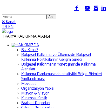
❌ Kapat
TR
EN
TRAKYA KALKINMA AJANSI
HAKKIMIZDA
Biz Kimiz?
Bölgesel Kalkınma ve Ülkemizde Bölgesel
Kalkınma Politikalarının Gelişim Süreci
Bölgesel Kalkınmanın Yönetişiminde Kalkınma
Ajansları
Kalkınma Planlamasında İstatistiki Bölge Birimleri
Sınıflandırması
Mevzuat
Organizasyon Yapısı
Misyon & Vizyon
Kurumsal Kimlik
Faaliyet Raporları
Çalışma Programları