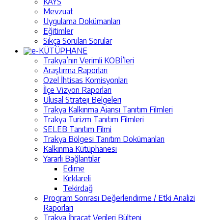
KAYS
Mevzuat
Uygulama Dokümanları
Eğitimler
Sıkça Sorulan Sorular
e-KÜTÜPHANE
Trakya’nın Verimli KOBİ’leri
Araştırma Raporları
Özel İhtisas Komisyonları
İlçe Vizyon Raporları
Ulusal Strateji Belgeleri
Trakya Kalkınma Ajansı Tanıtım Filmleri
Trakya Turizm Tanıtım Filmleri
SELEB Tanıtım Filmi
Trakya Bölgesi Tanıtım Dokümanları
Kalkınma Kütüphanesi
Yararlı Bağlantılar
Edirne
Kırklareli
Tekirdağ
Program Sonrası Değerlendirme / Etki Analizi
Raporları
Trakya İhracat Verileri Bülteni