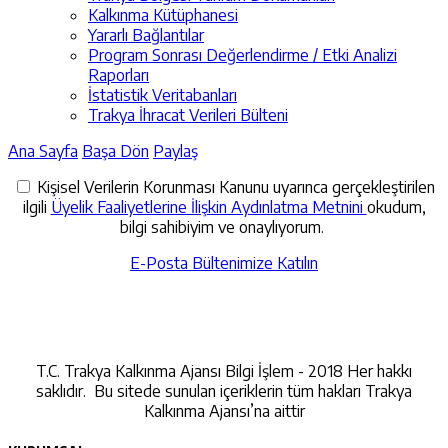
Kalkınma Kütüphanesi
Yararlı Bağlantılar
Program Sonrası Değerlendirme / Etki Analizi
Raporları
İstatistik Veritabanları
Trakya İhracat Verileri Bülteni
Ana Sayfa
Başa Dön
Paylaş
Kişisel Verilerin Korunması Kanunu uyarınca gerçekleştirilen
ilgili
Üyelik Faaliyetlerine İlişkin Aydınlatma Metnini
okudum,
bilgi sahibiyim ve onaylıyorum.
E-Posta Bültenimize Katılın
İletişime Geçin
T.C. Trakya Kalkınma Ajansı Bilgi İşlem - 2018 Her hakkı
saklıdır. Bu sitede sunulan içeriklerin tüm hakları Trakya
Kalkınma Ajansı’na aittir