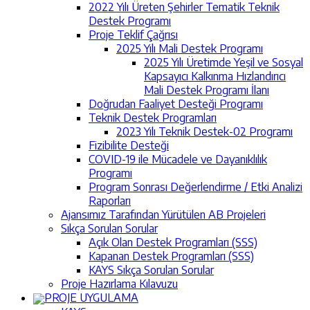
2022 Yılı Üreten Şehirler Tematik Teknik
Destek Programı
Proje Teklif Çağrısı
2025 Yılı Mali Destek Programı
2025 Yılı Üretimde Yeşil ve Sosyal
Kapsayıcı Kalkınma Hızlandırıcı
Mali Destek Programı İlanı
Doğrudan Faaliyet Desteği Programı
Teknik Destek Programları
2023 Yılı Teknik Destek-02 Programı
Fizibilite Desteği
COVID-19 ile Mücadele ve Dayanıklılık
Programı
Program Sonrası Değerlendirme / Etki Analizi
Raporları
Ajansımız Tarafından Yürütülen AB Projeleri
Sıkça Sorulan Sorular
Açık Olan Destek Programları (SSS)
Kapanan Destek Programları (SSS)
KAYS Sıkça Sorulan Sorular
Proje Hazırlama Kılavuzu
PROJE UYGULAMA