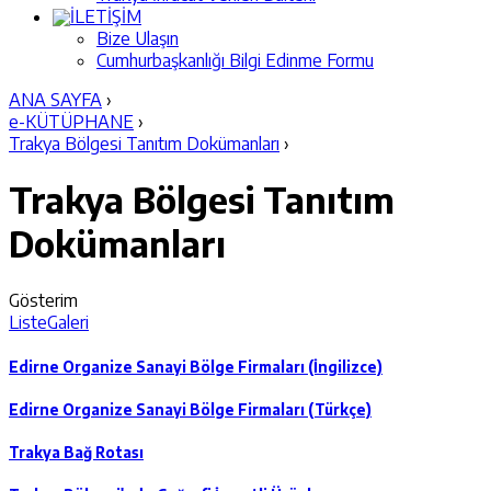
İLETİŞİM
Bize Ulaşın
Cumhurbaşkanlığı Bilgi Edinme Formu
ANA SAYFA
›
e-KÜTÜPHANE
›
Trakya Bölgesi Tanıtım Dokümanları
›
Trakya Bölgesi Tanıtım
Dokümanları
Gösterim
Liste
Galeri
Edirne Organize Sanayi Bölge Firmaları (İngilizce)
Edirne Organize Sanayi Bölge Firmaları (Türkçe)
Trakya Bağ Rotası