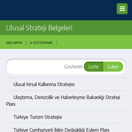
Ulusal Strateji Belgeleri
›
›
ANA SAYFA
e-KÜTÜPHANE
Gösterim
Liste
Galeri
Ulusal Kırsal Kalkınma Stratejisi
Ulaştırma, Denizcilik ve Haberleşme Bakanlığı Strateji
Planı
Türkiye Turizm Stratejisi
Türkiye Cumhuriyeti İklim Değişikliği Eylem Planı