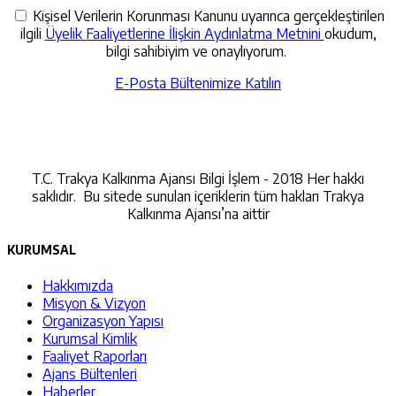
Kişisel Verilerin Korunması Kanunu uyarınca gerçekleştirilen
ilgili
Üyelik Faaliyetlerine İlişkin Aydınlatma Metnini
okudum,
bilgi sahibiyim ve onaylıyorum.
E-Posta Bültenimize Katılın
İletişime Geçin
T.C. Trakya Kalkınma Ajansı Bilgi İşlem - 2018 Her hakkı
saklıdır. Bu sitede sunulan içeriklerin tüm hakları Trakya
Kalkınma Ajansı’na aittir
KURUMSAL
Hakkımızda
Misyon & Vizyon
Organizasyon Yapısı
Kurumsal Kimlik
Faaliyet Raporları
Ajans Bültenleri
Haberler