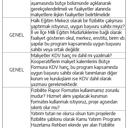
aşamasında bütçe bölümünde açıklanarak
gerekçelendirilmeli ve faaliyetler alanında
maliyetlere ilişkin faaliyetler belirtilmelidir.
Halk Eğitim Mekezi olarak bir fizibilite çalışması
yaptırmak istiyoruz, uıygun başvuru sahibi miyiz?
İl ve İlçe Milli Eğitim Müdürlüklerine bağlı olarak
GENEL
faaliyet gösteren okul, merkez, enstitü, birim vb.
yapılar bu program kapsamında uygun başvuru
sahibi veya ortak değildir.
Maliyetler KDV hariç mi dahil mi yazılmalı?
Kooperatiflerin maliyet kalemlerini Bütçe
Formuna KDV hariç, bu program kapsamında
GENEL
uygun başvuru sahibi olarak tanımlanan diğer
kurum ve kuruluşların ise KDV dahil olarak
yazması gerekmektedir.
Fizibilite Rapor Formatını kullanmamız zorunlu
mudur? Hizmet alımı yapılacak kurumun
formatını kullanmak istiyoruz, proje açısından
sıkıntı olur mu?
Yatırım tutarı ne olursa olsun tüm projelerde
fizibilite şablonu olarak Kamu Yatırım Programı
Hazırlama Rehberi ekinde yer alan Fizibilite