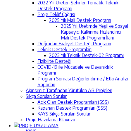
2022 Yılı Üreten Şehirler Tematik Teknik
Destek Programı
Proje Teklif Çağrısı
2025 Yılı Mali Destek Programı
2025 Yılı Üretimde Yeşil ve Sosyal
Kapsayıcı Kalkınma Hızlandırıcı
Mali Destek Programı İlanı
Doğrudan Faaliyet Desteği Programı
Teknik Destek Programları
2023 Yılı Teknik Destek-02 Programı
Fizibilite Desteği
COVID-19 ile Mücadele ve Dayanıklılık
Programı
Program Sonrası Değerlendirme / Etki Analizi
Raporları
Ajansımız Tarafından Yürütülen AB Projeleri
Sıkça Sorulan Sorular
Açık Olan Destek Programları (SSS)
Kapanan Destek Programları (SSS)
KAYS Sıkça Sorulan Sorular
Proje Hazırlama Kılavuzu
PROJE UYGULAMA