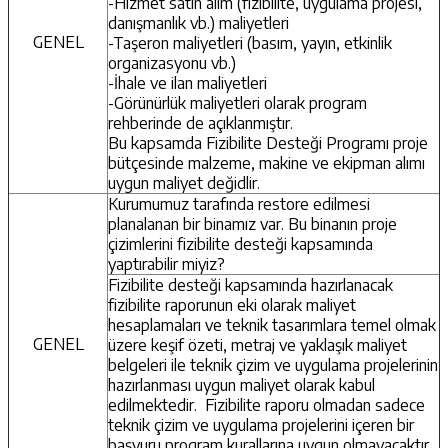
-Hizmet satın alım (fizibilite, uygulama projesi,
danışmanlık vb.) maliyetleri
GENEL
-Taşeron maliyetleri (basım, yayın, etkinlik
organizasyonu vb.)
-İhale ve ilan maliyetleri
-Görünürlük maliyetleri olarak program
rehberinde de açıklanmıştır.
Bu kapsamda Fizibilite Desteği Programı proje
bütçesinde malzeme, makine ve ekipman alımı
uygun maliyet değidlir.
Kurumumuz tarafında restore edilmesi
planalanan bir binamız var. Bu binanın proje
çizimlerini fizibilite desteği kapsamında
yaptırabilir miyiz?
Fizibilite desteği kapsamında hazırlanacak
fizibilite raporunun eki
olarak maliyet
hesaplamaları ve teknik tasarımlara temel olmak
GENEL
üzere keşif özeti, metraj ve yaklaşık maliyet
belgeleri ile teknik çizim ve uygulama projelerinin
hazırlanması uygun maliyet olarak kabul
edilmektedir. Fizibilite raporu olmadan sadece
teknik çizim ve uygulama projelerini içeren bir
başvuru program kurallarına uygun olmayacaktır.