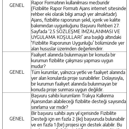
Rapor Formatının kullanılması mecburidir
GENEL
(Fizibilite Rapor Formatı Ajans internet sitesinde
rehber eki olarak bilgi amaçlı yer almaktadır).
Ajans, fizibilite raporunun şekil, içerik ve kalite
bakımından uygunluğunu Başvuru Rehberi 27.
Sayfada ‘2.5 SÖZLEŞME İMZALANMASI VE
UYGULAMA KOŞULLARI’ ana başlığı altındaki
‘Fizibilite Raporunun Uygunluğu’ bölümünde yer
alan hususlar üzerinden değerlendirir.
Faaliyet alanında bulunmayan bir konuda bir
kurumun fizibilite çalışması yapması uygun
mudur?
GENEL
Tüm kurumlar, yalnızca yetki ve faaliyet alanında
yer alan konularda proje sunabilirler. Dolayısıyla,
bir kurumun faaliyet alanında bulunmayan bir
konuda proje sunması uygun değildir.
Başvuru sahibi kurumların Trakya Kalkınma
Ajansından alabileceği fizibilite desteği sayısında
sınırlama var mıdır?
Bir başvuru sahibi aynı yıl içerisinde Fizibilite
GENEL
Desteği için en fazla 2 (iki) başvuruda bulunabilir
ve en fazla 1 (bir) projesi için destek alabilir. Bu