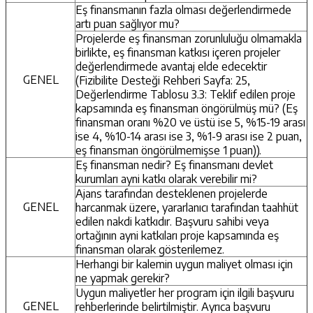
Eş finansmanın fazla olması değerlendirmede
artı puan sağlıyor mu?
Projelerde eş finansman zorunluluğu olmamakla
birlikte, eş finansman katkısı içeren projeler
değerlendirmede avantaj elde edecektir
GENEL
(Fizibilite Desteği Rehberi Sayfa: 25,
Değerlendirme Tablosu 3.3: Teklif edilen proje
kapsamında eş finansman öngörülmüş mü? (Eş
finansman oranı %20 ve üstü ise 5, %15-19 arası
ise 4, %10-14 arası ise 3, %1-9 arası ise 2 puan,
eş finansman öngörülmemişse 1 puan)).
Eş finansman nedir? Eş finansmanı devlet
kurumları ayni katkı olarak verebilir mi?
Ajans tarafından desteklenen projelerde
GENEL
harcanmak üzere, yararlanıcı tarafından taahhüt
edilen nakdi katkıdır. Başvuru sahibi veya
ortağının ayni katkıları proje kapsamında eş
finansman olarak gösterilemez.
Herhangi bir kalemin uygun maliyet olması için
ne yapmak gerekir?
Uygun maliyetler her program için ilgili başvuru
GENEL
rehberlerinde belirtilmiştir. Ayrıca başvuru