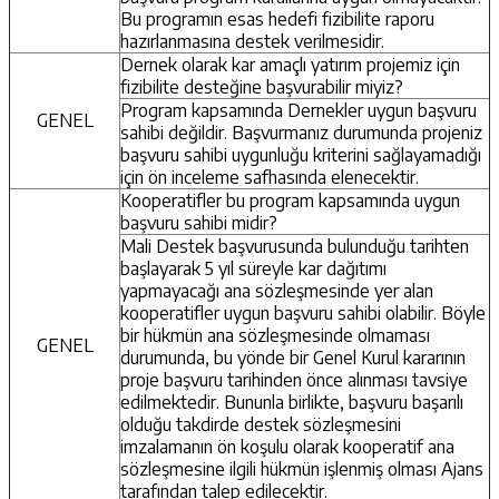
Bu programın esas hedefi fizibilite raporu
hazırlanmasına destek verilmesidir.
Dernek olarak kar amaçlı yatırım projemiz için
fizibilite desteğine başvurabilir miyiz?
Program kapsamında Dernekler uygun başvuru
GENEL
sahibi değildir. Başvurmanız durumunda projeniz
başvuru sahibi uygunluğu kriterini sağlayamadığı
için ön inceleme safhasında elenecektir.
Kooperatifler bu program kapsamında uygun
başvuru sahibi midir?
Mali Destek başvurusunda bulunduğu tarihten
başlayarak 5 yıl süreyle kar dağıtımı
yapmayacağı ana sözleşmesinde yer alan
kooperatifler uygun başvuru sahibi olabilir. Böyle
bir hükmün ana sözleşmesinde olmaması
GENEL
durumunda, bu yönde bir Genel Kurul kararının
proje başvuru tarihinden önce alınması tavsiye
edilmektedir. Bununla birlikte, başvuru başarılı
olduğu takdirde destek sözleşmesini
imzalamanın ön koşulu olarak kooperatif ana
sözleşmesine ilgili hükmün işlenmiş olması Ajans
tarafından talep edilecektir.