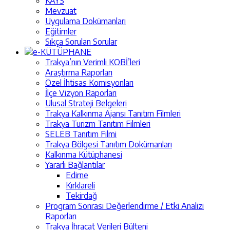
KAYS
Mevzuat
Uygulama Dokümanları
Eğitimler
Sıkça Sorulan Sorular
e-KÜTÜPHANE
Trakya’nın Verimli KOBİ’leri
Araştırma Raporları
Özel İhtisas Komisyonları
İlçe Vizyon Raporları
Ulusal Strateji Belgeleri
Trakya Kalkınma Ajansı Tanıtım Filmleri
Trakya Turizm Tanıtım Filmleri
SELEB Tanıtım Filmi
Trakya Bölgesi Tanıtım Dokümanları
Kalkınma Kütüphanesi
Yararlı Bağlantılar
Edirne
Kırklareli
Tekirdağ
Program Sonrası Değerlendirme / Etki Analizi
Raporları
Trakya İhracat Verileri Bülteni