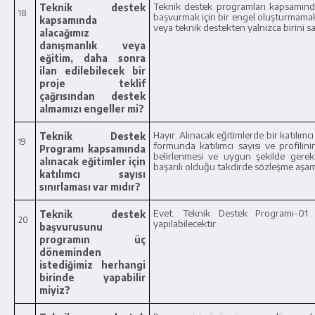
Teknik destek programları kapsamında a
Teknik destek
18
başvurmak için bir engel oluşturmamakta
kapsamında
veya teknik destekten yalnızca birini sa
alacağımız
danışmanlık veya
eğitim, daha sonra
ilan edilebilecek bir
proje teklif
çağrısından destek
almamızı engeller mi?
Hayır. Alınacak eğitimlerde bir katılımc
Teknik Destek
19
formunda katılımcı sayısı ve profilini
Programı kapsamında
belirlenmesi ve uygun şekilde gerekç
alınacak eğitimler için
başarılı olduğu takdirde sözleşme aşam
katılımcı sayısı
sınırlaması var mıdır?
Evet. Teknik Destek Programı-01
Teknik destek
20
yapılabilecektir.
başvurusunu
programın üç
döneminden
istediğimiz herhangi
birinde yapabilir
miyiz?