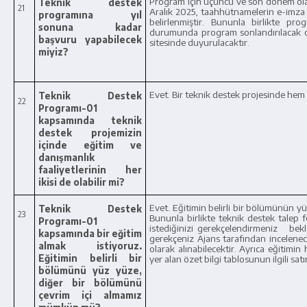
Program için üçüncü ve son dönem olan
Teknik destek
21
Aralık 2025, taahhütnamelerin e-imza i
programına yıl
belirlenmiştir. Bununla birlikte pr
sonuna kadar
durumunda program sonlandırılacak olu
başvuru yapabilecek
sitesinde duyurulacaktır.
miyiz?
Evet. Bir teknik destek projesinde hem 
Teknik Destek
22
Programı-01
kapsamında teknik
destek projemizin
içinde eğitim ve
danışmanlık
faaliyetlerinin her
ikisi de olabilir mi?
Evet. Eğitimin belirli bir bölümünün 
Teknik Destek
23
Bununla birlikte teknik destek talep 
Programı-01
istediğinizi gerekçelendirmeniz bek
kapsamında bir eğitim
gerekçeniz Ajans tarafından incelenec
almak istiyoruz.
olarak alınabilecektir.
Ayrıca eğitimin 
Eğitimin belirli bir
yer alan özet bilgi tablosunun ilgili satır
bölümünü yüz yüze,
diğer bir bölümünü
çevrim içi almamız