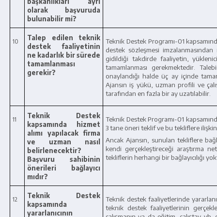
başkanlıkları ayrı
olarak başvuruda
bulunabilir mi?
Talep edilen teknik
Teknik Destek Programı-01 kapsamında
10
destek faaliyetinin
destek sözleşmesi imzalanmasından i
ne kadarlık bir sürede
gidildiği takdirde faaliyetin, yükle
tamamlanması
tamamlanması gerekmektedir. Taleb
gerekir?
onaylandığı halde
üç ay içinde tama
Ajansın iş yükü, uzman profili ve ç
tarafından en fazla bir ay uzatılabilir.
Teknik Destek
Teknik Destek Programı-01 kapsamında b
11
kapsamında hizmet
3 tane öneri teklif ve bu tekliflere iliş
alımı yapılacak firma
Ancak Ajansın, sunulan tekliflere ba
ve uzman nasıl
kendi gerçekleştireceği araştırma ne
belirlenecektir?
tekliflerin herhangi bir bağlayıcılığı yok
Başvuru sahibinin
önerileri bağlayıcı
mıdır?
Teknik Destek
Teknik destek faaliyetlerinde yararlan
12
kapsamında
teknik destek faaliyetlerinin gerçekle
yararlanıcının
çalışmanın ya da eğitim, çalıştay vb. 