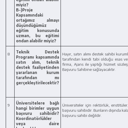
miyiz?
B-)Proje
Kapsamındaki
ortağımız almayı
düşündüğümüz
eğitim konusunda
uzman, bu eğitimi
ondan alabilir miyiz?
Teknik Destek
8
Hayır, satın alımı destek sahibi kurum
Programı kapsamında
tarafından kendi tabi olduğu esas ve 
satın alım, teknik
firma, Ajans ile yaptığı hizmet sözle
destek faaliyetinden
Başvuru Sahibine sağlayacaktır.
yararlanan kurum
tarafından mı
gerçekleştirilecektir?
Üniversitelere bağlı
9
Üniversiteler için rektörlük, enstitül
hangi birimler uygun
başvuru sahibidir. Bunların dışında kal
başvuru sahibidir?
başvuru sahibi değildir.
Koordinatörlükler
veya daire