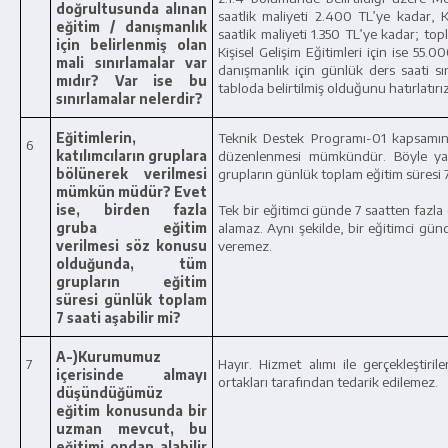
doğrultusunda alınan
saatlik maliyeti 2.400 TL’ye kadar, K
eğitim / danışmanlık
saatlik maliyeti 1.350 TL’ye kadar; to
için belirlenmiş olan
Kişisel Gelişim Eğitimleri için ise 55
mali sınırlamalar var
danışmanlık için günlük ders saati sın
mıdır? Var ise bu
tabloda belirtilmiş olduğunu hatırlatırız
sınırlamalar nelerdir?
Eğitimlerin,
Teknik Destek Programı-01 kapsamında
6
katılımcıların gruplara
düzenlenmesi mümkündür. Böyle yap
bölünerek verilmesi
grupların günlük toplam eğitim süresi 7
mümkün müdür? Evet
ise, birden fazla
Tek bir eğitimci günde 7 saatten fazla
gruba eğitim
alamaz. Aynı şekilde, bir eğitimci gü
verilmesi söz konusu
veremez.
olduğunda, tüm
grupların eğitim
süresi günlük toplam
7 saati aşabilir mi?
A-)Kurumumuz
7
Hayır. Hizmet alımı ile gerçekleştiri
içerisinde almayı
ortakları tarafından tedarik edilemez.
düşündüğümüz
eğitim konusunda bir
uzman mevcut, bu
eğitimi ondan alabilir