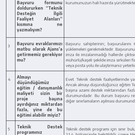
Başvuru formunu
kurumunuzun hali hazırda yürütmekte 
doldururken “Teknik
Desteğin İlgili
Faaliyet Alanları”
kısmına ne
yazmalıyım?
Başvuru evraklarımızı
Başvuru sahiplerinin; başvurularını
3
matbu olarak Ajans’a
yüklemeleri gerekmektedir. Başvurunu
getirmemiz gerekiyor
imza ile imzalanmadığı hallerde çıktıs
mu?
mühürlü/kaşeli şekilde imza sirküleri f
veya posta yolu ile ulaştırmanız yeterli
Almayı
4
Evet. Teknik destek faaliyetlerinde ya
düşündüğümüz
Ancak almayı düşündüğünüz eğitim Tek
eğitim / danışmanlık
başına azami destek miktarından fazla
maliyeti sizin bir
durumundadır. Bu durum başvuru rehb
proje başına
diğer sınırlamaların aşılması durumunda
ayırdığınız miktardan
fazla, yine de bu
eğitimi alabilir miyiz?
Teknik Destek
5
Teknik destek programı için sınır bu
programınız
2.1.4 bölümünde belirtildiği üzere Me