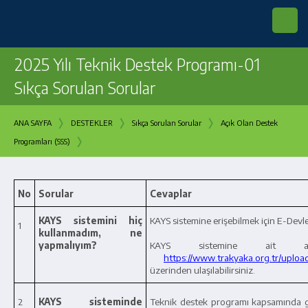
2025 Yılı Teknik Destek Programı-01
Sıkça Sorulan Sorular
›
›
›
ANA SAYFA
DESTEKLER
Sıkça Sorulan Sorular
Açık Olan Destek
›
Programları (SSS)
No
Sorular
Cevaplar
KAYS sistemini hiç
KAYS sistemine erişebilmek için E-Devl
1
kullanmadım, ne
yapmalıyım?
KAYS sistemine ait ayr
https://www.trakyaka.org.tr/uplo
üzerinden ulaşılabilirsiniz.
2
KAYS sisteminde
Teknik destek programı kapsamında gerçe