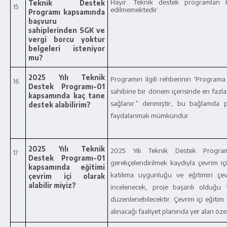
Hayır. Teknik destek programları
Teknik Destek
15
edilmemektedir.
Programı kapsamında
başvuru
sahiplerinden SGK ve
vergi borcu yoktur
belgeleri isteniyor
mu?
2025 Yılı Teknik
Programın ilgili rehberinin ‘Programa 
16
Destek Programı-01
sahibine bir dönem içerisinde en fazla 
kapsamında kaç tane
sağlanır.” denmiştir, bu bağlamda
destek alabilirim?
faydalanmak mümkündür.
2025 Yılı Teknik
2025 Yılı Teknik Destek Program
17
Destek Programı-01
gerekçelendirilmek kaydıyla çevrim içi 
kapsamında eğitimi
katılıma uygunluğu ve eğitimin çev
çevrim içi olarak
alabilir miyiz?
incelenecek, proje başarılı olduğu
düzenlenebilecektir. Çevrim içi eğitim
alınacağı faaliyet planında yer alan özet 