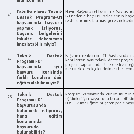
mümkün mü?
Hayır. Başvuru rehberinin 7. Sayfasında 
Fakülte olarak Teknik
24
Bu nedenle başvuru belgelerinin başvu
Destek Programı-01
rektörüne imzalatılması gerekmektedir
kapsamında başvuru
yapmak istiyoruz.
Başvuru belgelerini
fakülte dekanımıza
imzalatabilir miyiz?
Başvuru rehberinin 11. Sayfasında ifa
Teknik Destek
25
konularının aynı teknik destek projesi
Programı-01
projesi kapsamında talep edilen eği
kapsamında aynı
metninde gerekçelendirilmesi beklenme
başvuru içerisinde
farklı konulara dair
eğitim alabilir miyiz?
Program kapsamında kurumunuzun faali
Teknik Destek
26
eğitimleri için başvuruda bulunabilirsin
Programı-01
Hızlı Okuma Eğitimini içeren proje baş
başvurusunda
bulunmak istiyoruz,
hangi eğitim
konularında
başvuruda
bulunabiliriz?