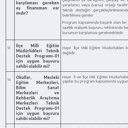
karşılaması gereken
yararlanıcı veya (varsa) ortağı taraf
eş finansman var
teknik desteğin gerçekleştirilmesi
mıdır?
belirtilmesi gerekir.
Program kapsamında başarılı olan bir
saatlik maliyeti başvuru rehberinde beli
kurumun karşılaması gerekmektedir.
İlçe Milli Eğitim
Hayır. İlçe Milli Eğitim Müdürlükle
13
Müdürlükleri Teknik
değildir.
Destek Programı-01
için uygun başvuru
sahibi olabilir mi?
Hayır. İl ve İlçe Mili Eğitim Müdürlük
Okullar, Mesleki
14
yapılar bu program kapsamında uygun b
Eğitim Merkezleri,
Bilim Sanat
Merkezleri ve
Rehberlik Araştırma
Merkezleri Teknik
Destek Programı-01
için uygun başvuru
sahibi olabilir mi?